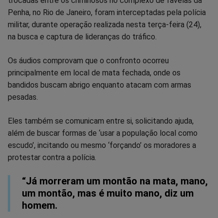
trocadas entre os criminosos no complexo de favelas da
no
no
no
no
no
no
Penha, no Rio de Janeiro, foram interceptadas pela polícia
militar, durante operação realizada nesta terça-feira (24),
Facebook
Whatsapp
Twitter
Messenger
Telegram
Gettr
na busca e captura de lideranças do tráfico.
Os áudios comprovam que o confronto ocorreu
principalmente em local de mata fechada, onde os
bandidos buscam abrigo enquanto atacam com armas
pesadas.
Eles também se comunicam entre si, solicitando ajuda,
além de buscar formas de ‘usar a população local como
escudo’, incitando ou mesmo ‘forçando’ os moradores a
protestar contra a polícia.
“Já morreram um montão na mata, mano,
um montão, mas é muito mano, diz um
homem.