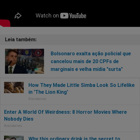
Bolsonaro exalta ação policial que
cancelou mais de 20 CPFs de
marginais e velha mídia "surta"