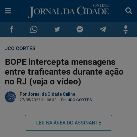
JCO CORTES
Compartilhar
Compartilhar
Compartilhar
Compartilhar
Compartilhar
Compar
BOPE intercepta mensagens
no
no
no
no
no
no
entre traficantes durante ação
no RJ (veja o vídeo)
Facebook
Whatsapp
Twitter
Messenger
Telegram
Gettr
Por
Jornal da Cidade Online
27/05/2022 às 06:33
JCO CORTES
LER NA ÁREA DO ASSINANTE