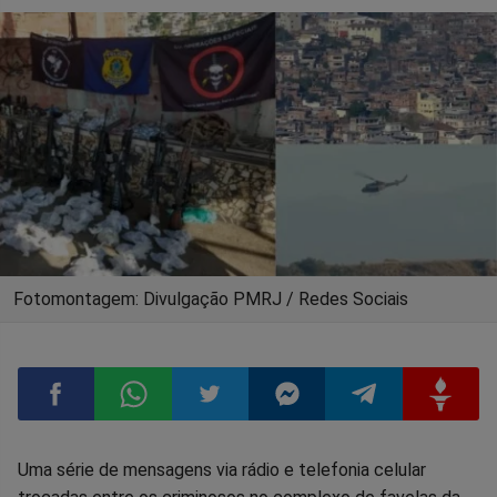
Fotomontagem: Divulgação PMRJ / Redes Sociais
Compartilhar
Compartilhar
Compartilhar
Compartilhar
Compartilhar
Compart
Uma série de mensagens via rádio e telefonia celular