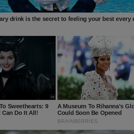
o:
ingconservador.com.br/
 você!
alquer valor ao Jornal da Cidade Online pelo PIX (chave:
online.com.br ou 16.434.831/0001-01).