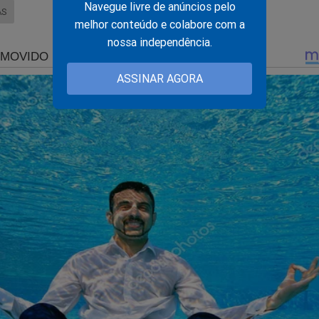
Navegue livre de anúncios pelo
AS
melhor conteúdo e colabore com a
nossa independência.
ASSINAR AGORA
ando... Está na hora de você estampar todo o seu amor pelo Brasi
amiseta, bandeira e faixa?
mais você encontra no Shopping Conservador...
a do Brasil!!