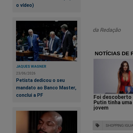
o vídeo)
da Redação
JAQUES WAGNER
23/06/2026
Petista dedicou o seu
mandato ao Banco Master,
conclui a PF
Di
SHOPPING IGU
re