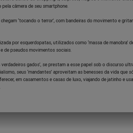
do pela câmera de seu smartphone.
chegam ‘tocando o terror’, com bandeiras do movimento e grita
zada por esquerdopatas, utilizados como ‘massa de manobra’ de
a e de pseudos movimentos sociais.
 verdadeiros gados’, se prestam a esse papel sob o discurso ult
ialismo, seus ‘mandantes’ aproveitam as benesses da vida que s
erecer, em casamentos e casas de luxo, viajando de jatinho e us
.