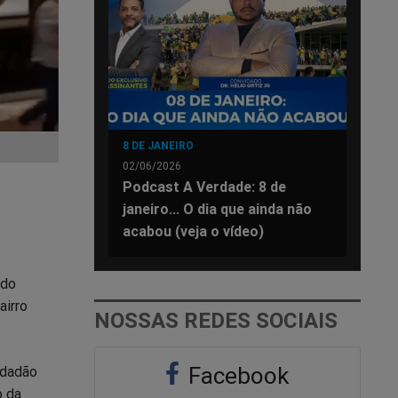
8 DE JANEIRO
02/06/2026
Podcast A Verdade: 8 de
janeiro... O dia que ainda não
acabou (veja o vídeo)
 do
airro
NOSSAS REDES SOCIAIS
Facebook
idadão
o da