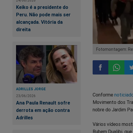
24/06/2026
Keiko é a presidente do
Peru. Não pode mais ser
alcançada. Vitória da
direita
Fotomontagem: Rep
Compartilhar
Compart
Co
ADRILLES JORGE
Conforme
noticiad
no
no
n
23/06/2026
Movimento dos Trab
Ana Paula Renault sofre
nobre do Jardim Pa
derrota em ação contra
Facebook
Whatsa
Tw
Adrilles
Vários vídeos mostr
Rubem Dualibi, que