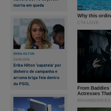
morta em queda
Clique no link abaix
https://www.shopp
O Brasil precisa de
Caso queira, doe qu
pix@jornaldacidade
ERIKA HILTON
23/06/2026
Erika Hilton ‘sapateia’ por
dinheiro de campanha e
arruma briga feia dentro
do PSOL