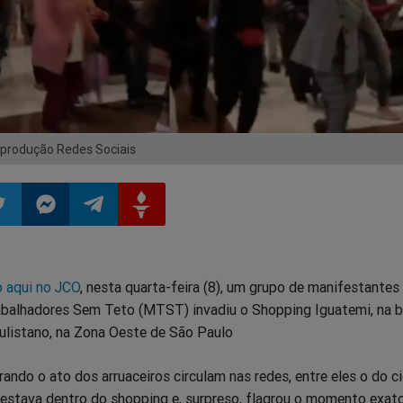
rodução Redes Sociais
ilhar
mpartilhar
Compartilhar
Compartilhar
Compartilhar
o aqui no JCO
, nesta quarta-feira (8), um grupo de manifestantes
o
no
no
no
alhadores Sem Teto (MTST) invadiu o Shopping Iguatemi, na b
ulistano, na Zona Oeste de São Paulo
pp
itter
Messenger
Telegram
Gettr
ando o ato dos arruaceiros circulam nas redes, entre eles o do c
 estava dentro do shopping e, surpreso, flagrou o momento exat