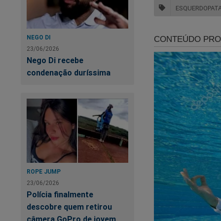
ESQUERDOPAT
NEGO DI
23/06/2026
Nego Di recebe
condenação duríssima
A eleição está cheg
Já garantiu a sua c
ROPE JUMP
23/06/2026
Tudo isso e muito 
Polícia finalmente
descobre quem retirou
A maior loja patriot
câmera GoPro de jovem