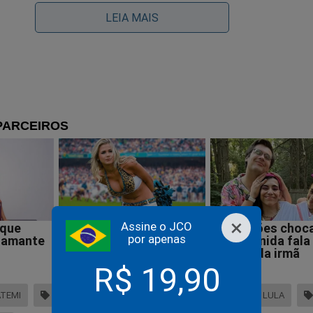
LEIA MAIS
×
Assine o JCO
por apenas
R$ 19,90
scurso de Bolsonaro e relatório das Forças Armadas deve
ATEMI
MTST
GUILHERME BOULOS
LULA
sultar em 7 de setembro épico e dessa vez decisivo