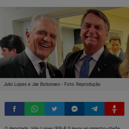
Julio Lopes e Jair Bolsonaro - Foto: Reprodução
Compartilhar
Compartilhar
Compartilhar
Compartilhar
Compartilhar
Compart
O deputado Júlio Lopes (PP-RJ) levou ao ministro-chefe