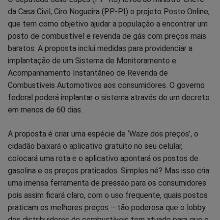
da Casa Civil, Ciro Nogueira (PP-PI) o projeto Posto Online,
no
no
no
no
no
no
que tem como objetivo ajudar a população a encontrar um
posto de combustível e revenda de gás com preços mais
Facebook
Whatsapp
Twitter
Messenger
Telegram
Gettr
baratos. A proposta inclui medidas para providenciar a
implantação de um Sistema de Monitoramento e
Acompanhamento Instantâneo de Revenda de
Combustíveis Automotivos aos consumidores. O governo
federal poderá implantar o sistema através de um decreto
em menos de 60 dias.
A proposta é criar uma espécie de ‘Waze dos preços’, o
cidadão baixará o aplicativo gratuito no seu celular,
colocará uma rota e o aplicativo apontará os postos de
gasolina e os preços praticados. Simples né? Mas isso cria
uma imensa ferramenta de pressão para os consumidores
pois assim ficará claro, com o uso frequente, quais postos
praticam os melhores preços – tão poderosa que o lobby
dos distribuidores de combustíveis tem atuado para que o