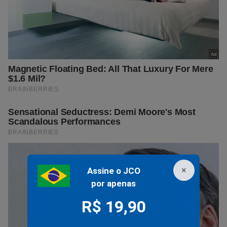
×
Assine o JCO
por apenas
R$ 19,90