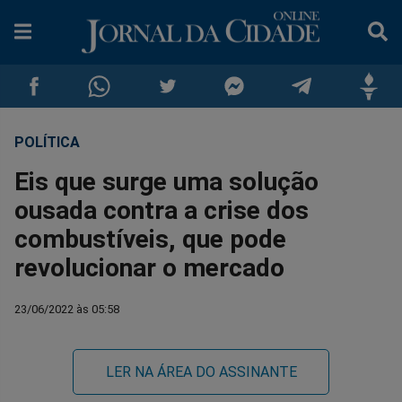
POLÍTICA
Compartilhar
Compartilhar
Compartilhar
Compartilhar
Compartilhar
Compar
Eis que surge uma solução
no
no
no
no
no
no
ousada contra a crise dos
combustíveis, que pode
Facebook
Whatsapp
Twitter
Messenger
Telegram
Gettr
revolucionar o mercado
23/06/2022 às 05:58
LER NA ÁREA DO ASSINANTE