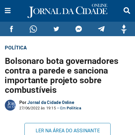
POLÍTICA
Compartilhar
Compartilhar
Compartilhar
Compartilhar
Compartilhar
Compar
Bolsonaro bota governadores
no
no
no
no
no
no
contra a parede e sanciona
importante projeto sobre
Facebook
Whatsapp
Twitter
Messenger
Telegram
Gettr
combustíveis
Por
Jornal da Cidade Online
27/06/2022 às 19:15
Política
LER NA ÁREA DO ASSINANTE