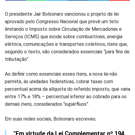
Compartilhar
Compartilhar
Compartilhar
Compartilhar
Compartilhar
Compart
O presidente Jair Bolsonaro sancionou o projeto de lei
aprovado pelo Congresso Nacional que prevê um teto
no
no
no
no
no
no
limitando o Imposto sobre Circulação de Mercadorias e
Serviços (ICMS) que incide sobre combustíveis, energia
Facebook
Whatsapp
Twitter
Messenger
Telegram
Gettr
elétrica, comunicações e transportes coletivos, itens que,
segundo o texto, são considerados essenciais “para fins de
tributação”.
Ao definir como essenciais esses itens, a nova lei não
permite, às unidades federativas, cobrar taxas com
percentual acima da alíquota do referido imposto, que varia
entre 17% e 18% – percentual inferior ao cobrado para os
demais itens, considerados “supérfluos”.
Em suas redes sociais, Bolsonaro escreveu:
"Em virtude da Lei Complementar nº 194,