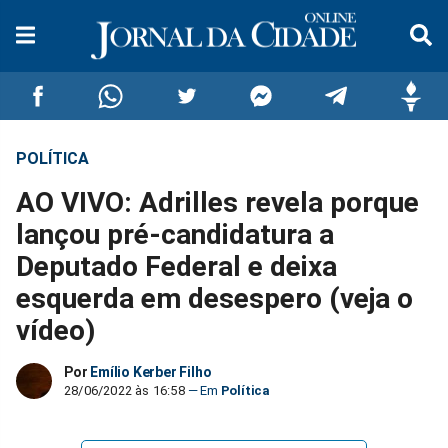
POLÍTICA
Compartilhar
Compartilhar
Compartilhar
Compartilhar
Compartilhar
Compar
AO VIVO: Adrilles revela porque
no
no
no
no
no
no
lançou pré-candidatura a
Deputado Federal e deixa
Facebook
Whatsapp
Twitter
Messenger
Telegram
Gettr
esquerda em desespero (veja o
vídeo)
Por
Emílio Kerber Filho
28/06/2022 às 16:58
Política