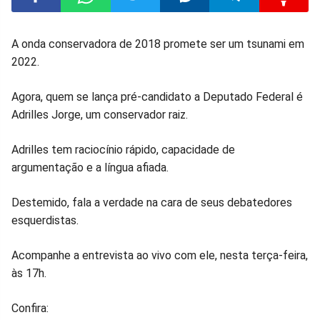
Compartilhar
Compartilhar
Compartilhar
Compartilhar
Compartilhar
Compart
A onda conservadora de 2018 promete ser um tsunami em
2022.
no
no
no
no
no
no
Agora, quem se lança pré-candidato a Deputado Federal é
Facebook
Whatsapp
Twitter
Messenger
Telegram
Gettr
Adrilles Jorge, um conservador raiz.
Adrilles tem raciocínio rápido, capacidade de
argumentação e a língua afiada.
Destemido, fala a verdade na cara de seus debatedores
esquerdistas.
Acompanhe a entrevista ao vivo com ele, nesta terça-feira,
às 17h.
Confira: