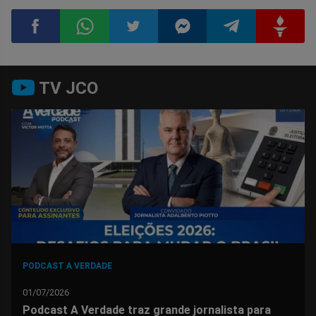
Compartilhar
Compartilhar
Compartilhar
Compartilhar
Compartilhar
Compart
TV JCO
no
no
no
no
no
no
Facebook
Whatsapp
Twitter
Messenger
Telegram
Gettr
PODCAST A VERDADE
01/07/2026
Podcast A Verdade traz grande jornalista para