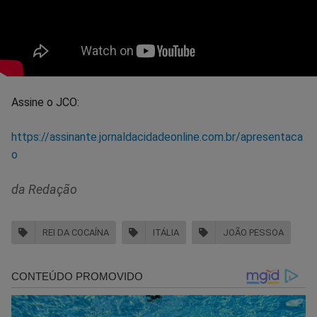
Assine o JCO:
https://assinante.jornaldacidadeonline.com.br/apresentaca
o
da Redação
REI DA COCAÍNA
ITÁLIA
JOÃO PESSOA