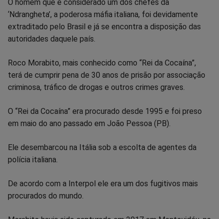
Compartilhar
Compartilhar
Compartilhar
Compartilhar
Compartilhar
Compart
O homem que é considerado um dos chefes da
‘Ndrangheta’, a poderosa máfia italiana, foi devidamente
no
no
no
no
no
no
extraditado pelo Brasil e já se encontra a disposição das
autoridades daquele país.
Facebook
Whatsapp
Twitter
Messenger
Telegram
Gettr
Roco Morabito, mais conhecido como “Rei da Cocaína”,
terá de cumprir pena de 30 anos de prisão por associação
criminosa, tráfico de drogas e outros crimes graves.
O “Rei da Cocaína” era procurado desde 1995 e foi preso
em maio do ano passado em João Pessoa (PB).
Ele desembarcou na Itália sob a escolta de agentes da
polícia italiana.
De acordo com a Interpol ele era um dos fugitivos mais
procurados do mundo.