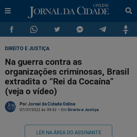
DIREITO E JUSTIÇA
Compartilhar
Compartilhar
Compartilhar
Compartilhar
Compartilhar
Compar
Na guerra contra as
no
no
no
no
no
no
organizações criminosas, Brasil
extradita o “Rei da Cocaína”
Facebook
Whatsapp
Twitter
Messenger
Telegram
Gettr
(veja o vídeo)
Por
Jornal da Cidade Online
07/07/2022 às 09:42
Direito e Justiça
LER NA ÁREA DO ASSINANTE