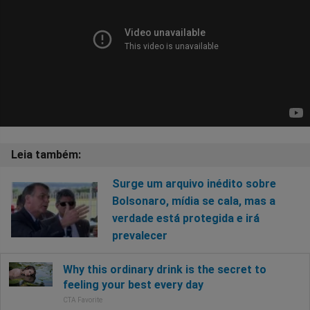
Surge um arquivo inédito sobre
Bolsonaro, mídia se cala, mas a
verdade está protegida e irá
prevalecer