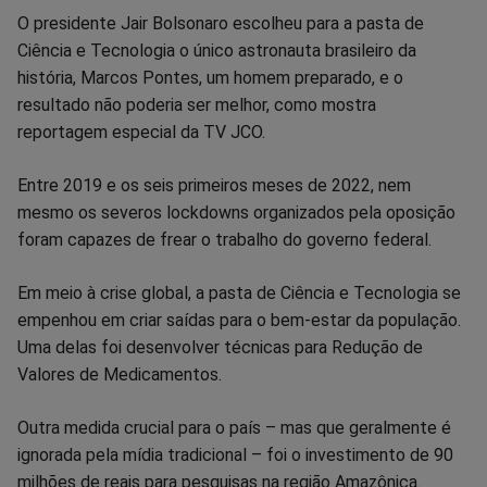
Compartilhar
Compartilhar
Compartilhar
Compartilhar
Compartilhar
Compart
O presidente Jair Bolsonaro escolheu para a pasta de
Ciência e Tecnologia o único astronauta brasileiro da
no
no
no
no
no
no
história, Marcos Pontes, um homem preparado, e o
resultado não poderia ser melhor, como mostra
Facebook
Whatsapp
Twitter
Messenger
Telegram
Gettr
reportagem especial da TV JCO.
Entre 2019 e os seis primeiros meses de 2022, nem
mesmo os severos lockdowns organizados pela oposição
foram capazes de frear o trabalho do governo federal.
Em meio à crise global, a pasta de Ciência e Tecnologia se
empenhou em criar saídas para o bem-estar da população.
Uma delas foi desenvolver técnicas para Redução de
Valores de Medicamentos.
Outra medida crucial para o país – mas que geralmente é
ignorada pela mídia tradicional – foi o investimento de 90
milhões de reais para pesquisas na região Amazônica.