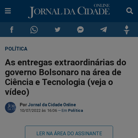
POLÍTICA
Compartilhar
Compartilhar
Compartilhar
Compartilhar
Compartilhar
Compar
As entregas extraordinárias do
no
no
no
no
no
no
governo Bolsonaro na área de
Ciência e Tecnologia (veja o
Facebook
Whatsapp
Twitter
Messenger
Telegram
Gettr
vídeo)
Por
Jornal da Cidade Online
10/07/2022 às 16:06
Política
LER NA ÁREA DO ASSINANTE