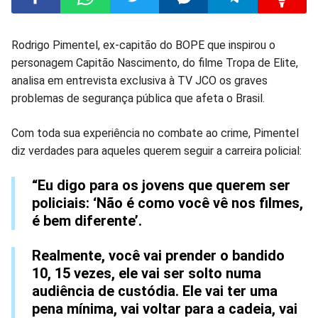
Compartilhar
Compartilhar
Compartilhar
Compartilhar
Compartilhar
Compart
Rodrigo Pimentel, ex-capitão do BOPE que inspirou o
personagem Capitão Nascimento, do filme Tropa de Elite,
no
no
no
no
no
no
analisa em entrevista exclusiva à TV JCO os graves
problemas de segurança pública que afeta o Brasil.
Facebook
Whatsapp
Twitter
Messenger
Telegram
Gettr
Com toda sua experiência no combate ao crime, Pimentel
diz verdades para aqueles querem seguir a carreira policial:
“Eu digo para os jovens que querem ser
policiais: ‘Não é como você vê nos filmes,
é bem diferente’.
Realmente, você vai prender o bandido
10, 15 vezes, ele vai ser solto numa
audiência de custódia. Ele vai ter uma
pena mínima, vai voltar para a cadeia, vai