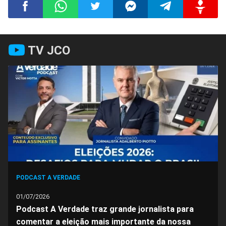
Compartilhar
Compartilhar
Compartilhar
Compartilhar
Compartilhar
Compart
TV JCO
no
no
no
no
no
no
Facebook
Whatsapp
Twitter
Messenger
Telegram
Gettr
PODCAST A VERDADE
01/07/2026
Podcast A Verdade traz grande jornalista para
comentar a eleição mais importante da nossa