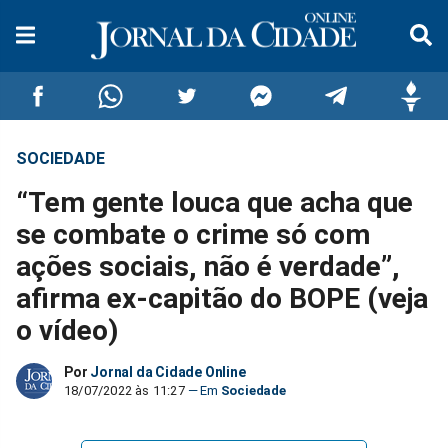
SOCIEDADE
Compartilhar
Compartilhar
Compartilhar
Compartilhar
Compartilhar
Compar
“Tem gente louca que acha que
no
no
no
no
no
no
se combate o crime só com
ações sociais, não é verdade”,
Facebook
Whatsapp
Twitter
Messenger
Telegram
Gettr
afirma ex-capitão do BOPE (veja
o vídeo)
Por
Jornal da Cidade Online
18/07/2022 às 11:27
Sociedade