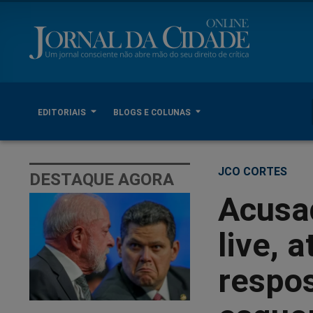
EDITORIAIS
BLOGS E COLUNAS
JCO CORTES
DESTAQUE AGORA
Acusa
live, 
respos