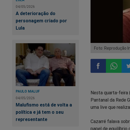
04/05/2026
A deterioração do
personagem criado por
Lula
Foto: Reprodução 
Compartilhar
Compart
Co
PAULO MALUF
Nesta quarta-feira 
no
no
n
04/05/2026
Pantanal da Rede G
Malufismo está de volta a
uma live que realiz
Facebook
Whatsa
Tw
política e já tem o seu
representante
Cazarré falava sobr
papel de equilíbrio