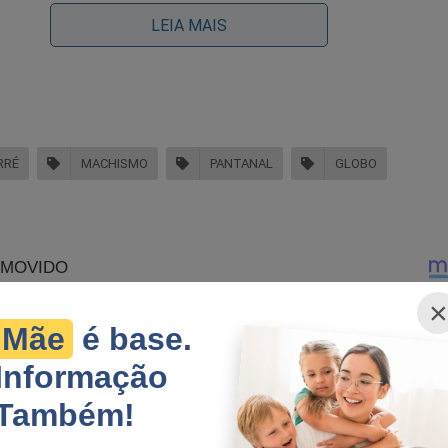
r vão ao encontro de um antigo provérbio, mas que se enquadra
LEIA MAIS
ias atuais:
tes criam tempos fáceis e tempos fáceis geram 
 homens fracos criam tempos difíceis e tempos di
ns fortes
RRÉ
MACHISMO
PANTANAL
GLOBO
×
Mãe
é base.
Informação
Também!