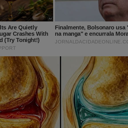
ando... Está na hora de você estampar todo o seu amor pelo Brasi
amiseta, bandeira e faixa?
mais você encontra no Shopping Conservador...
a do Brasil!!
o:
ingconservador.com.br/
 você!