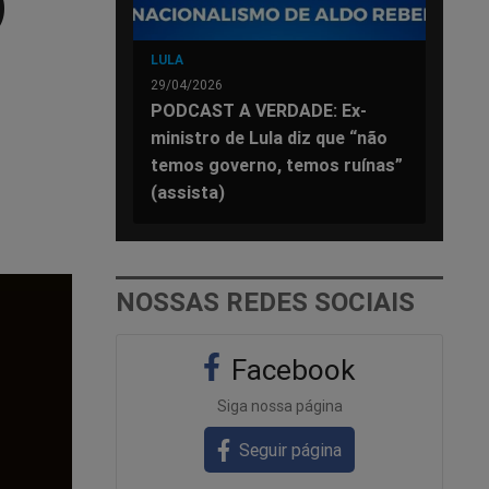
)
LULA
29/04/2026
PODCAST A VERDADE: Ex-
ministro de Lula diz que “não
temos governo, temos ruínas”
(assista)
NOSSAS REDES SOCIAIS
Facebook
Siga nossa página
Seguir página