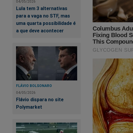
04/05/2026
Lula tem 3 alternativas
para a vaga no STF, mas
uma quarta possibilidade é
a que deve acontecer
A eleição está cheg
Já garantiu a sua c
Tudo isso e muito 
A maior loja patriot
FLÁVIO BOLSONARO
04/05/2026
Clique no link abaix
Flávio dispara no site
Polymarket
https://www.shopp
O Brasil precisa de