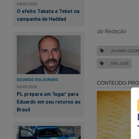
As palavras do ato
04/05/2026
perfeitamente aos d
O efeito Tabata e Tebet na
campanha de Haddad
Homens for
da Redação
fracos, mas
geram home
JULIANO CAZA
Confira no vídeo:
SÃO JOSÉ
EDUARDO BOLSONARO
04/05/2026
PL prepara um ‘lugar’ para
Eduardo em seu retorno ao
Brasil