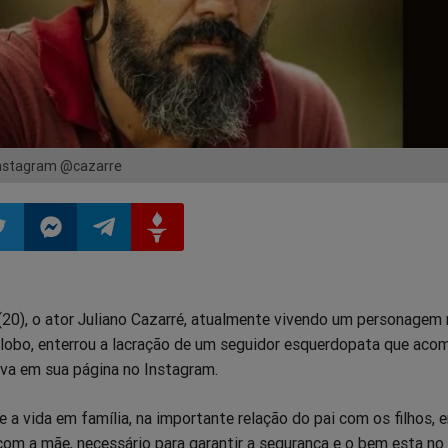
Instagram @cazarre
ilhar
mpartilhar
Compartilhar
Compartilhar
Compartilhar
(20), o ator Juliano Cazarré, atualmente vivendo um personagem 
o
no
no
no
lobo, enterrou a lacração de um seguidor esquerdopata que ac
ava em sua página no Instagram.
pp
itter
Messenger
Telegram
Gettr
e a vida em família, na importante relação do pai com os filhos,
 com a mãe, necessário para garantir a segurança e o bem esta no l