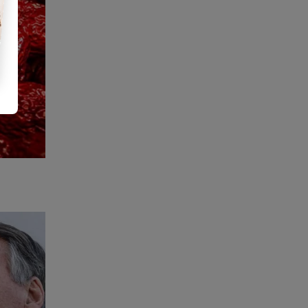
urada"