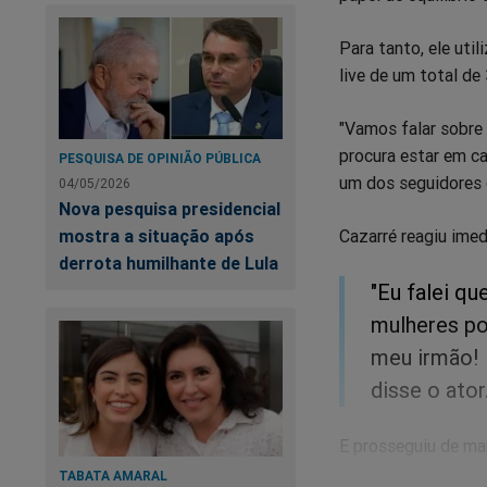
Para tanto, ele uti
live de um total de
"Vamos falar sobre
procura estar em cas
PESQUISA DE OPINIÃO PÚBLICA
um dos seguidores 
04/05/2026
Nova pesquisa presidencial
Cazarré reagiu ime
mostra a situação após
derrota humilhante de Lula
"Eu falei q
mulheres po
meu irmão! F
disse o ator
E prosseguiu de man
TABATA AMARAL