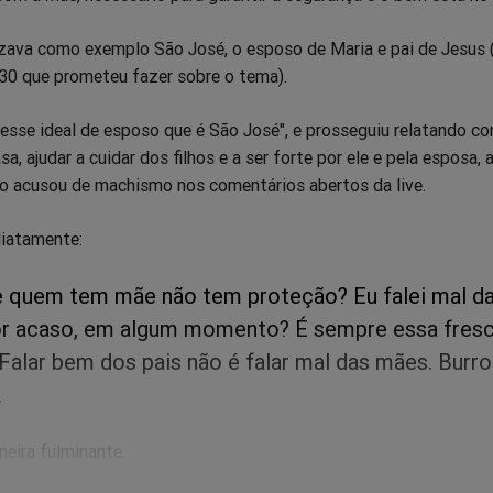
lizava como exemplo São José, o esposo de Maria e pai de Jesus 
 30 que prometeu fazer sobre o tema).
 esse ideal de esposo que é São José", e prosseguiu relatando c
a, ajudar a cuidar dos filhos e a ser forte por ele e pela esposa, 
o acusou de machismo nos comentários abertos da live.
diatamente:
ue quem tem mãe não tem proteção? Eu falei mal d
r acaso, em algum momento? É sempre essa fresc
alar bem dos pais não é falar mal das mães. Burro!
.
eira fulminante.