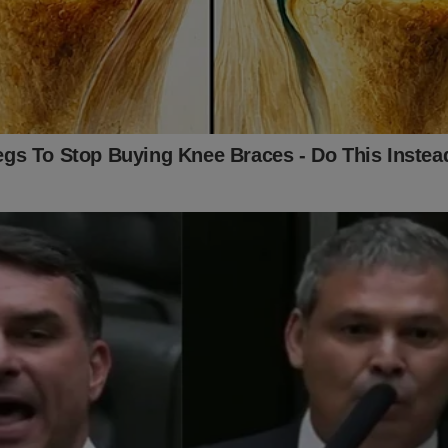
alquer valor ao Jornal da Cidade Online pelo PIX (chave:
online.com.br ou 16.434.831/0001-01).