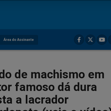
Área do Assinante
do de machismo em
ator famoso dá dura
ta a lacrador