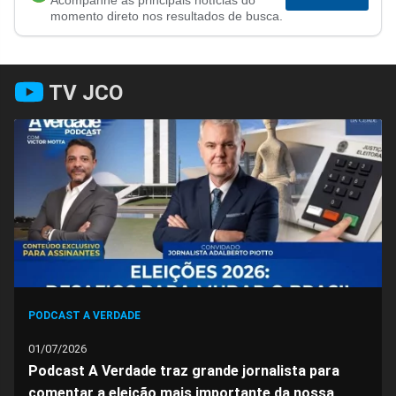
Acompanhe as principais notícias do
no
no
no
no
no
no
momento direto nos resultados de busca.
Facebook
Whatsapp
Twitter
Messenger
Telegram
Gettr
TV JCO
PODCAST A VERDADE
01/07/2026
Podcast A Verdade traz grande jornalista para
comentar a eleição mais importante da nossa