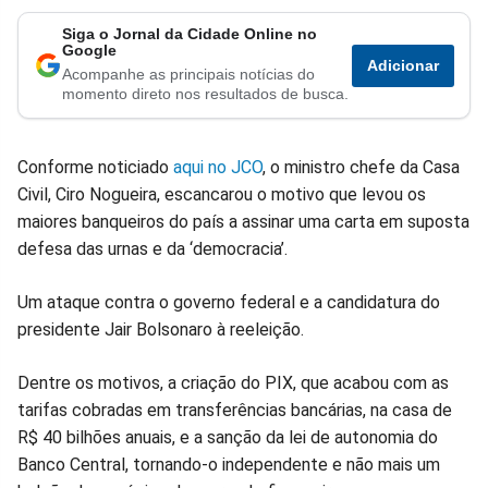
Siga o Jornal da Cidade Online no
Compartilhar
Compartilhar
Compartilhar
Compartilhar
Compartilhar
Compart
Google
Adicionar
Acompanhe as principais notícias do
no
no
no
no
no
no
momento direto nos resultados de busca.
Facebook
Whatsapp
Twitter
Messenger
Telegram
Gettr
Conforme noticiado
aqui no JCO
, o ministro chefe da Casa
Civil, Ciro Nogueira, escancarou o motivo que levou os
maiores banqueiros do país a assinar uma carta em suposta
defesa das urnas e da ‘democracia’.
Um ataque contra o governo federal e a candidatura do
presidente Jair Bolsonaro à reeleição.
Dentre os motivos, a criação do PIX, que acabou com as
tarifas cobradas em transferências bancárias, na casa de
R$ 40 bilhões anuais, e a sanção da lei de autonomia do
Banco Central, tornando-o independente e não mais um