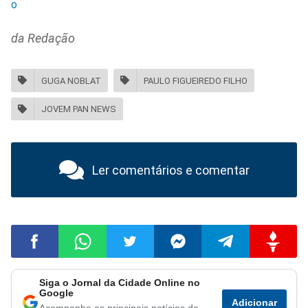
o
da Redação
GUGA NOBLAT
PAULO FIGUEIREDO FILHO
JOVEM PAN NEWS
Ler comentários e comentar
Siga o Jornal da Cidade Online no
Compartilhar
Compartilhar
Compartilhar
Compartilhar
Compartilhar
Compart
Google
Adicionar