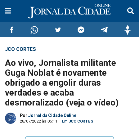
JCO CORTES
Compartilhar
Compartilhar
Compartilhar
Compartilhar
Compartilhar
Compar
Ao vivo, Jornalista militante
no
no
no
no
no
no
Guga Noblat é novamente
obrigado a engolir duras
Facebook
Whatsapp
Twitter
Messenger
Telegram
Gettr
verdades e acaba
desmoralizado (veja o vídeo)
Por
Jornal da Cidade Online
28/07/2022 às 06:11
JCO CORTES