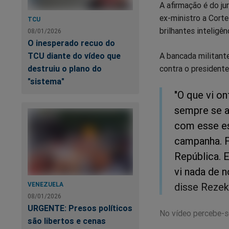
A afirmação é do ju
ex-ministro a Cort
TCU
brilhantes inteligênc
08/01/2026
O inesperado recuo do
A bancada militant
TCU diante do vídeo que
contra o presidente
destruiu o plano do
"sistema"
"O que vi o
sempre se ap
com esse es
campanha. F
República. 
vi nada de 
disse Rezek
VENEZUELA
08/01/2026
URGENTE: Presos políticos
No vídeo percebe-se
são libertos e cenas