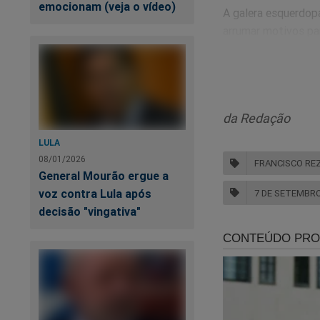
emocionam (veja o vídeo)
A galera esquerdopa
arrumar motivos par
Vão ter que prepara
Veja o vídeo:
da Redação
LULA
08/01/2026
FRANCISCO RE
General Mourão ergue a
voz contra Lula após
7 DE SETEMBR
decisão "vingativa"