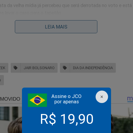
ta da velha mídia já percebeu que será derrotada no voto e está
a levar o caso para o tapetão.
LEIA MAIS
r uma outra narrativa.
ZEK
JAIR BOLSONARO
DIA DA INDEPENDÊNCIA
O
Assine o JCO
×
por apenas
R$ 19,90