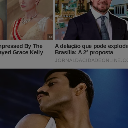
lfarros: Que tipo de gente é essa que deseja um ladrão par
rigir os destinos de nação?