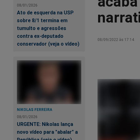
acaba
08/01/2026
narrat
Ato de esquerda na USP
sobre 8/1 termina em
tumulto e agressões
contra ex-deputado
08/09/2022 às 17:14
conservador (veja o vídeo)
NIKOLAS FERREIRA
08/01/2026
URGENTE: Nikolas lança
novo vídeo para "abalar" a
República (veja o vídeo)