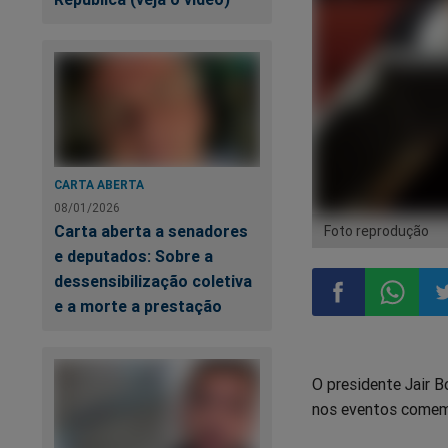
CARTA ABERTA
08/01/2026
Carta aberta a senadores
Foto reprodução
e deputados: Sobre a
dessensibilização coletiva
e a morte a prestação
Compartilhar
Compart
Co
O presidente Jair B
no
no
n
nos eventos comemo
Facebook
Whatsa
Tw