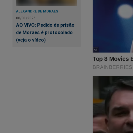
ALEXANDRE DE MORAES
08/01/2026
A eleição está cheg
AO VIVO: Pedido de prisão
de Moraes é protocolado
Já garantiu a sua c
(veja o vídeo)
Tudo isso e muito 
A maior loja patriot
Clique no link abaix
https://www.shopp
O Brasil precisa de
Caso queira, doe qu
pix@jornaldacidade