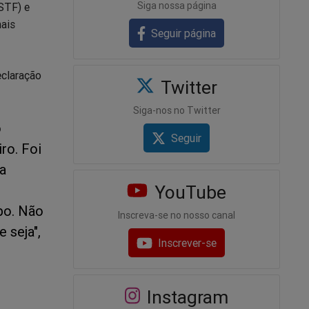
Siga nossa página
(STF) e
mais
Seguir página
eclaração
Twitter
Siga-nos no Twitter
o
Seguir
ro. Foi
ua
YouTube
po. Não
Inscreva-se no nosso canal
 seja",
Inscrever-se
Instagram