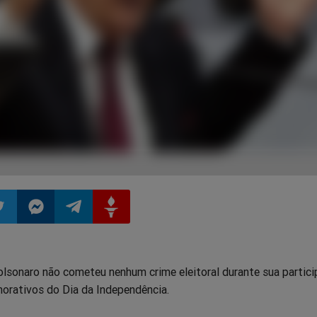
ilhar
mpartilhar
Compartilhar
Compartilhar
Compartilhar
olsonaro não cometeu nenhum crime eleitoral durante sua partic
o
no
no
no
rativos do Dia da Independência.
pp
itter
Messenger
Telegram
Gettr