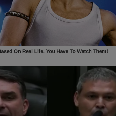
ando... Está na hora de você estampar todo o seu amor pelo Brasi
amiseta, bandeira e faixa?
mais você encontra no Shopping Conservador...
a do Brasil!!
o:
ingconservador.com.br/
 você!
alquer valor ao Jornal da Cidade Online pelo PIX (chave:
online.com.br ou 16.434.831/0001-01).