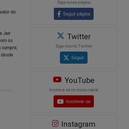
Siga nossa página
valor do
Seguir página
e Jair
Twitter
 com os
Siga-nos no Twitter
 cumprir,
l desde
Seguir
YouTube
sociais:
Inscreva-se no nosso canal
Inscrever-se
o gás
para R$
 2,60
Instagram