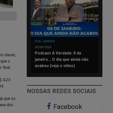
8 DE JANEIRO
02/06/2026
Podcast A Verdade: 8 de
o diesel,
janeiro... O dia que ainda não
 que o
acabou (veja o vídeo)
 final.
$ 4,23
34.
NOSSAS REDES SOCIAIS
já que os
axa dos
Facebook