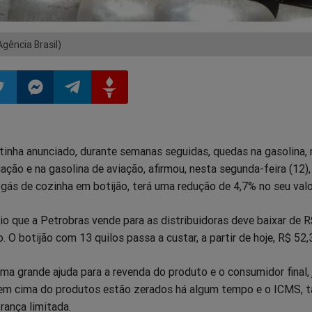
Agência Brasil)
ilhar
mpartilhar
Compartilhar
Compartilhar
Compartilhar
 tinha anunciado, durante semanas seguidas, quedas na gasolina, n
o
no
no
no
ação e na gasolina de aviação, afirmou, nesta segunda-feira (12),
 gás de cozinha em botijão, terá uma redução de 4,7% no seu valor
pp
itter
Messenger
Telegram
Gettr
o que a Petrobras vende para as distribuidoras deve baixar de R
o. O botijão com 13 quilos passa a custar, a partir de hoje, R$ 52,
ma grande ajuda para a revenda do produto e o consumidor final, 
em cima do produtos estão zerados há algum tempo e o ICMS, t
rança limitada.