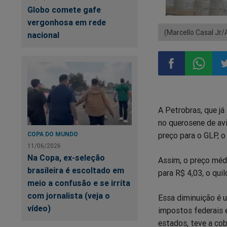
Globo comete gafe
vergonhosa em rede
(Marcello Casal Jr/
nacional
Compartilhar
Compart
Co
A Petrobras, que já
no
no
n
no querosene de avi
preço para o GLP, o
COPA DO MUNDO
Facebook
Whatsa
Tw
11/06/2026
Na Copa, ex-seleção
Assim, o preço médi
brasileira é escoltado em
para R$ 4,03, o quil
meio a confusão e se irrita
com jornalista (veja o
Essa diminuição é u
vídeo)
impostos federais 
estados, teve a cob