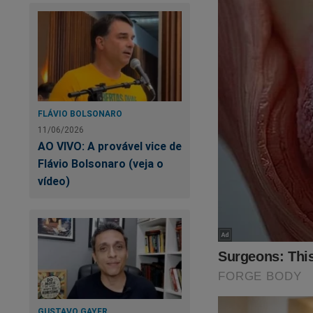
A eleição está cheg
Já garantiu a sua c
Tudo isso e muito 
FLÁVIO BOLSONARO
11/06/2026
A maior loja patriot
AO VIVO: A provável vice de
Flávio Bolsonaro (veja o
Clique no link abaix
vídeo)
https://www.shopp
O Brasil precisa de
Caso queira, doe qu
pix@jornaldacidade
GUSTAVO GAYER