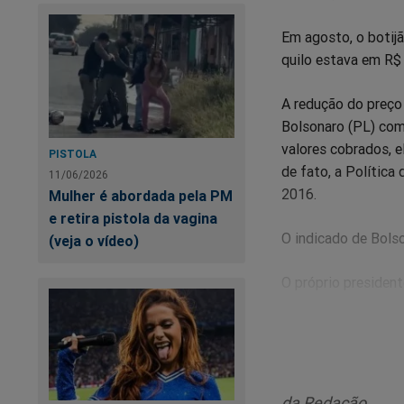
Em agosto, o botijã
quilo estava em R$ 
A redução do preço 
Bolsonaro (PL) com
valores cobrados, e
PISTOLA
de fato, a Política
11/06/2026
2016.
Mulher é abordada pela PM
e retira pistola da vagina
O indicado de Bolso
(veja o vídeo)
O próprio president
- A partir d
de cozinha 
4,03/kg, eq
da Redação