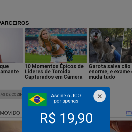
 que o imposto federal sobre o gás de cozinha é z
 auge da insensatez, Lula pagará caro por tantos absurdos
rrota é inevitável...
×
GÁS DE COZINHA
PETROBRAS
Assine o JCO
por apenas
R$ 19,90