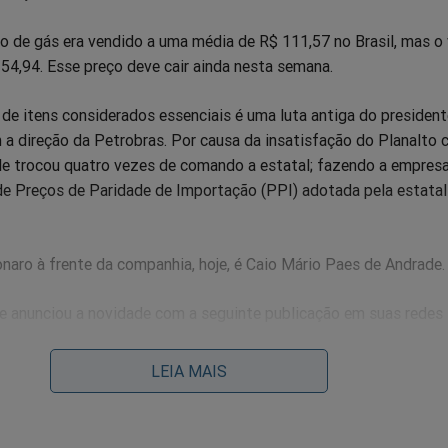
o de gás era vendido a uma média de R$ 111,57 no Brasil, mas o 
54,94. Esse preço deve cair ainda nesta semana.
de itens considerados essenciais é uma luta antiga do president
 a direção da Petrobras. Por causa da insatisfação do Planalto
le trocou quatro vezes de comando a estatal; fazendo a empresa
 de Preços de Paridade de Importação (PPI) adotada pela estata
naro à frente da companhia, hoje, é Caio Mário Paes de Andrade.
e anunciou a novidade com a seguinte publicação em suas redes 
e hoje, a Petrobras reduz o preço médio de venda d
LEIA MAIS
(GLP) para distribuidoras, passando de R$ 4,23/kg 
uivalente a R$ 52,34 por 13kg: redução média de R$