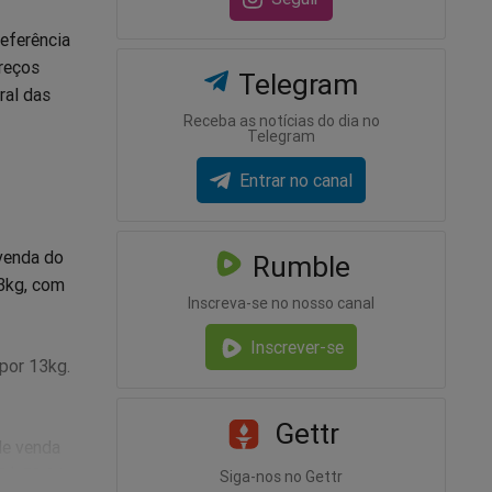
eferência
preços
Telegram
ral das
Receba as notícias do dia no
Telegram
Entrar no canal
 venda do
Rumble
13kg, com
Inscreva-se no nosso canal
Inscrever-se
 por 13kg.
Gettr
de venda
 R$ 58,21
Siga-nos no Gettr