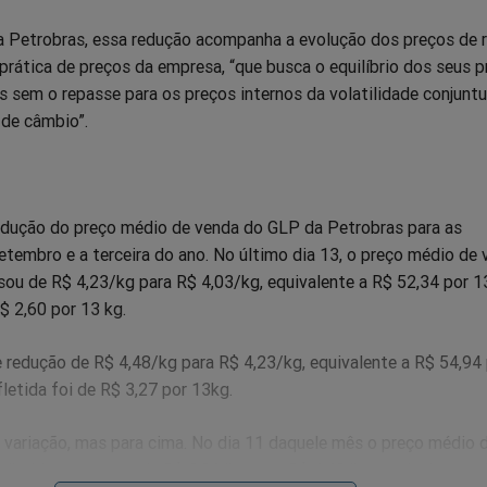
 Petrobras, essa redução acompanha a evolução dos preços de r
prática de preços da empresa, “que busca o equilíbrio dos seus 
 sem o repasse para os preços internos da volatilidade conjuntu
 de câmbio”.
edução do preço médio de venda do GLP da Petrobras para as
etembro e a terceira do ano. No último dia 13, o preço médio de
sou de R$ 4,23/kg para R$ 4,03/kg, equivalente a R$ 52,34 por 
$ 2,60 por 13 kg.
e redução de R$ 4,48/kg para R$ 4,23/kg, equivalente a R$ 54,94
letida foi de R$ 3,27 por 13kg.
 variação, mas para cima. No dia 11 daquele mês o preço médio 
ribuidoras passou de R$ 3,86/kg para R$ 4,48/kg, equivalente a