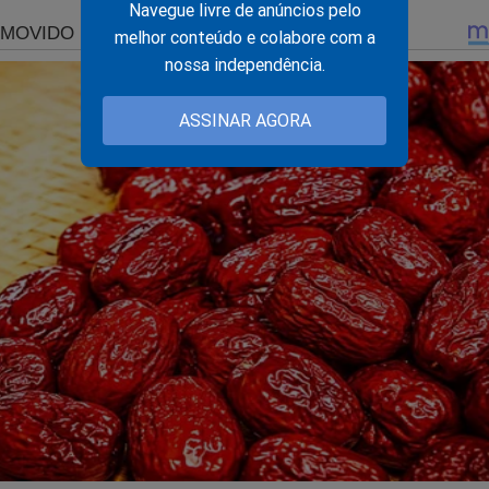
Navegue livre de anúncios pelo
melhor conteúdo e colabore com a
amiseta, bandeira e faixa?
nossa independência.
mais você encontra no Shopping Conservador...
ASSINAR AGORA
a do Brasil!!
o:
ingconservador.com.br/
 você!
alquer valor ao Jornal da Cidade Online pelo PIX (chave:
online.com.br ou 16.434.831/0001-01).