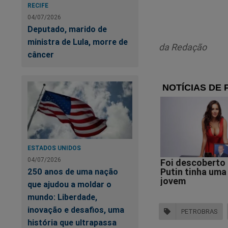
por 13kg e refletin
RECIFE
04/07/2026
Deputado, marido de
ministra de Lula, morre de
da Redação
câncer
Po
al
ESTADOS UNIDOS
04/07/2026
250 anos de uma nação
que ajudou a moldar o
mundo: Liberdade,
inovação e desafios, uma
PETROBRAS
A eleição está cheg
história que ultrapassa