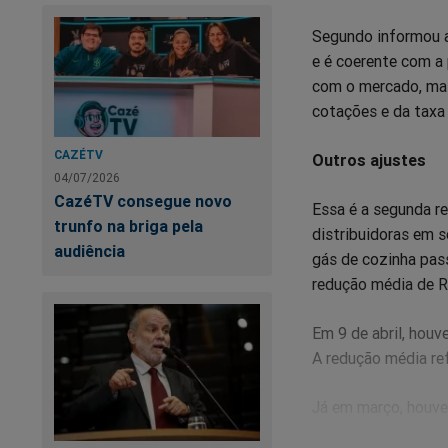
Segundo informou a
e é coerente com a 
com o mercado, mas
cotações e da taxa
CAZÉTV
Outros ajustes
04/07/2026
CazéTV consegue novo
Essa é a segunda r
trunfo na briga pela
distribuidoras em s
audiência
gás de cozinha pas
redução média de R
Em 9 de abril, houv
A redução média ref
Já em março, houve
do GLP para as dist