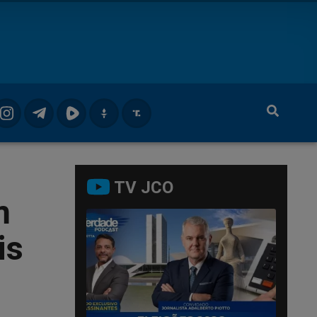
TV JCO
m
is