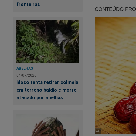
fronteiras
Já garantiu a sua c
Tudo isso e muito 
A maior loja patriot
Clique no link abaix
ABELHAS
https://www.shopp
04/07/2026
Idoso tenta retirar colmeia
O Brasil precisa de
em terreno baldio e morre
atacado por abelhas
Caso queira, doe qu
pix@jornaldacidade