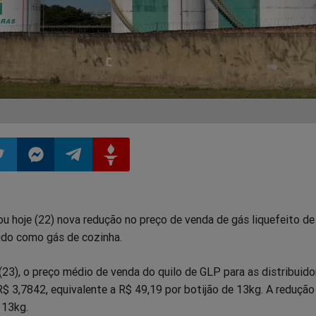
ilhar
mpartilhar
Compartilhar
Compartilhar
Compartilhar
u hoje (22) nova redução no preço de venda de gás liquefeito de
o
no
no
no
ido como gás de cozinha.
pp
itter
Messenger
Telegram
Gettr
(23), o preço médio de venda do quilo de GLP para as distribuido
$ 3,7842, equivalente a R$ 49,19 por botijão de 13kg. A reduçã
 13kg.