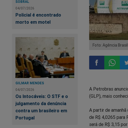
SOBRAL
04/07/2026
Policial é encontrado
morto em motel
Foto: Agência Brasil
Compartilhar
Compart
Co
GILMAR MENDES
A Petrobras anuncio
04/07/2026
no
no
n
(GLP), mais conhec
Os Intocáveis: O STF e o
julgamento da denúncia
Facebook
Whatsa
Tw
A partir de amanhã 
contra um brasileiro em
de R$ 4,0265 para R
Portugal
será de R$ 3,15 por