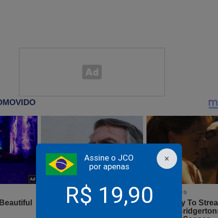
as e soluços, quase não conseguindo concluir a frase.
ira de Jair Bolsonaro, entretanto, conseguiu se manter forte e 
 exaltando a luta que o brasileiro está travando neste momento,
blia e usou palavras duras para se referir aos opositores do presi
blia diz que os sábios se inclinam para a direita e o
erda… estamos aqui para lutar para que esse cânce
trevas se dissipe, saia da nossa nação”, concluiu M
Assine o JCO
×
por apenas
 ultrapassaram todos os limites do desrespeito, mas isso é o r
R$ 19,90
o que se abate sobre eles.
erão fazendo o que sempre fizeram - disseminando ódio, divisão