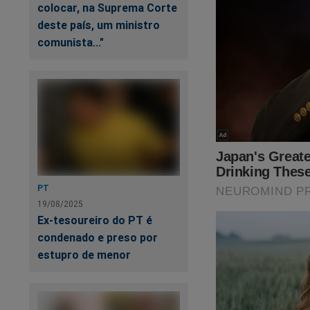
colocar, na Suprema Corte
deste país, um ministro
comunista..."
A eleição está cheg
Já garantiu a sua c
Tudo isso e muito 
A maior loja patriot
PT
Clique no link abaix
19/08/2025
Ex-tesoureiro do PT é
https://www.shopp
condenado e preso por
estupro de menor
O Brasil precisa de
Caso queira, doe qu