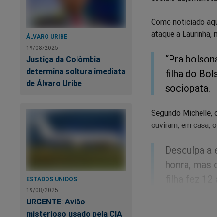
Como noticiado aqui
ataque a Laurinha, 
ÁLVARO URIBE
19/08/2025
“Pra bolson
Justiça da Colômbia
determina soltura imediata
filha do Bol
de Álvaro Uribe
sociopata.
Segundo Michelle, o
ouviram, em casa, o 
Desculpa a 
honra, mas 
filha fez 12
ESTADOS UNIDOS
19/08/2025
e ela sempr
URGENTE: Avião
casa. E lá a
misterioso usado pela CIA