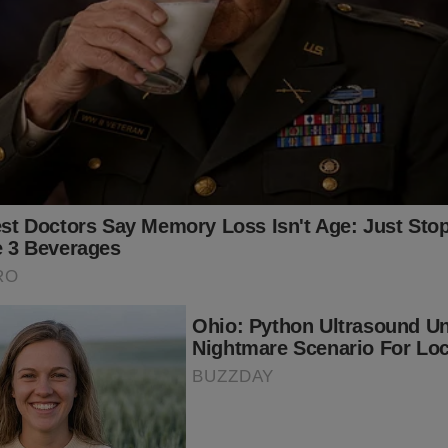
ando... Está na hora de você estampar todo o seu amor pelo Brasi
amiseta, bandeira e faixa?
mais você encontra no Shopping Conservador...
a do Brasil!!
o:
ingconservador.com.br/
 você!
alquer valor ao Jornal da Cidade Online pelo PIX (chave: