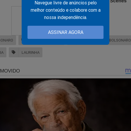
Navegue livre de anúncios pelo
melhor conteúdo e colabore com a
nossa independência.
ASSINAR AGORA
SONARO
JAIR BOLSONARO
MULHERES COM BOLSONARO
IA
LAURINHA