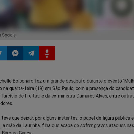
 Sociais
ilhar
mpartilhar
Compartilhar
Compartilhar
Compartilhar
chelle Bolsonaro fez um grande desabafo durante o evento ‘Mul
o
no
no
no
do na quarta-feira (19) em São Paulo, com a presença do candida
Tarcísio de Freitas, e da ex-ministra Damares Alves, entre outra
pp
itter
Messenger
Telegram
Gettr
adores.
 teve que deixar, por alguns instantes, o papel de figura pública e
a mãe da Laurinha, filha que acaba de sofrer graves ataques nas
a’ Bárbara Gancia.