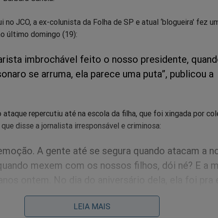
 no JCO, a ex-colunista da Folha de SP e atual ‘blogueira' fez u
no último domingo (19):
arista imbrochável feito o nosso presidente, quand
sonaro se arruma, ela parece uma puta”, publicou a
 ataque repercutiu até na escola da filha, que foi xingada por co
que disse a jornalista irresponsável e criminosa:
emoção. A gente até se segura quando atacam a n
quando mexem com os nossos filhos, dói né? E a m
 anos ontem. No dia do aniversário dela, ela foi pra
e tem alguns amiguinhos que replicam o que ouv
LEIA MAIS
 menina replicou e falou ‘você é a p…?;