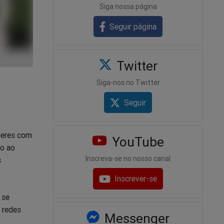
Siga nossa página
Seguir página
Twitter
Siga-nos no Twitter
Seguir
heres com
YouTube
to ao
Inscreva-se no nosso canal
s
Inscrever-se
 se
 redes
Messenger