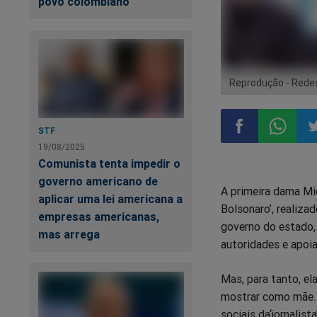
povo colombiano
Reprodução - Redes
STF
19/08/2025
Compartilhar
Compart
Co
Comunista tenta impedir o
governo americano de
A primeira dama Mi
no
no
n
aplicar uma lei americana a
Bolsonaro’, realiza
empresas americanas,
governo do estado, 
Facebook
Whatsa
Tw
mas arrega
autoridades e apoi
Mas, para tanto, ela
mostrar como mãe… 
sociais da‘jornalist