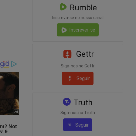
Rumble
Inscreva-se no nosso canal
serena no
Inscrever-se
 a ‘do bem
Gettr
dente:
Siga-nos no Gettr
s tolos,
Seguir
r do
ichelle
Truth
Siga-nos no Truth
esultado
Seguir
 e