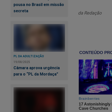
pousa no Brasil em missão
Contou entre lágrim
secreta
da Redação
A esposa e companhe
palco e prosseguiu,
contra o mal’.
Ela ainda citou a Bí
PL DA ADULTIZAÇÃO
A própria Bí
19/08/2025
para a esqu
Câmara aprova urgência
partido das 
para o “PL da Mordaça”
Bolsonaro.
Os esquerdopatas já
do grande desesper
Acreditam que venc