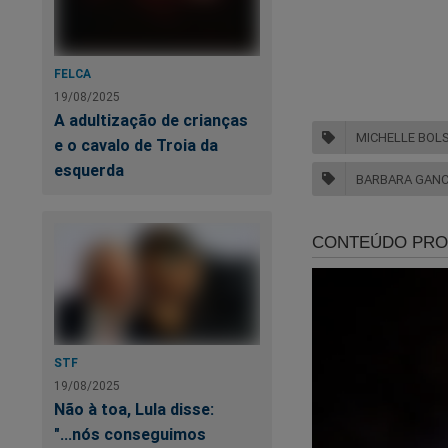
discórdia!
Veja o vídeo:
FELCA
19/08/2025
A adultização de crianças
MICHELLE BOL
e o cavalo de Troia da
esquerda
BARBARA GANC
STF
19/08/2025
Não à toa, Lula disse:
"...nós conseguimos