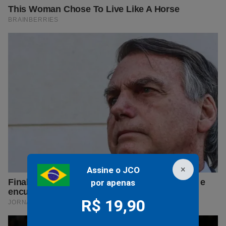
×
Assine o JCO
por apenas
R$ 19,90