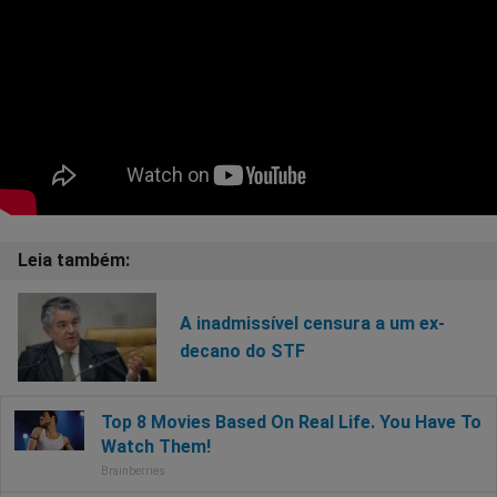
A inadmissível censura a um ex-
decano do STF