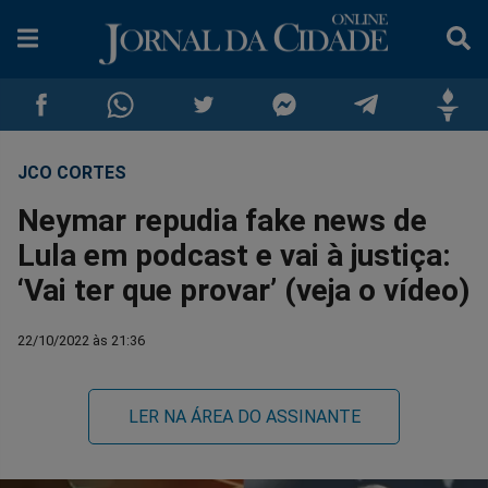
JCO CORTES
Compartilhar
Compartilhar
Compartilhar
Compartilhar
Compartilhar
Compar
Neymar repudia fake news de
no
no
no
no
no
no
Lula em podcast e vai à justiça:
‘Vai ter que provar’ (veja o vídeo)
Facebook
Whatsapp
Twitter
Messenger
Telegram
Gettr
22/10/2022 às 21:36
LER NA ÁREA DO ASSINANTE