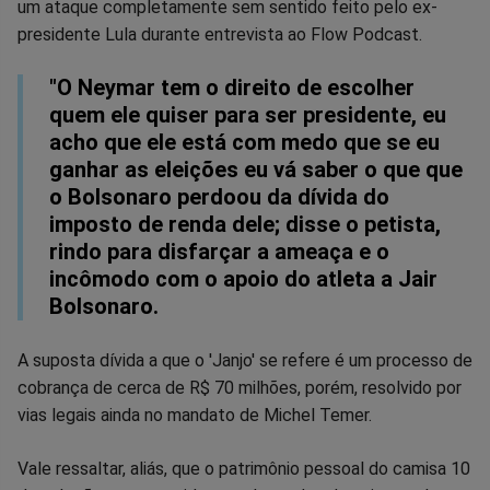
no
no
no
no
no
no
um ataque completamente sem sentido feito pelo ex-
presidente Lula durante entrevista ao Flow Podcast.
Facebook
Whatsapp
Twitter
Messenger
Telegram
Gettr
"O Neymar tem o direito de escolher
quem ele quiser para ser presidente, eu
acho que ele está com medo que se eu
ganhar as eleições eu vá saber o que que
o Bolsonaro perdoou da dívida do
imposto de renda dele; disse o petista,
rindo para disfarçar a ameaça e o
incômodo com o apoio do atleta a Jair
Bolsonaro.
A suposta dívida a que o 'Janjo' se refere é um processo de
cobrança de cerca de R$ 70 milhões, porém, resolvido por
vias legais ainda no mandato de Michel Temer.
Vale ressaltar, aliás, que o patrimônio pessoal do camisa 10