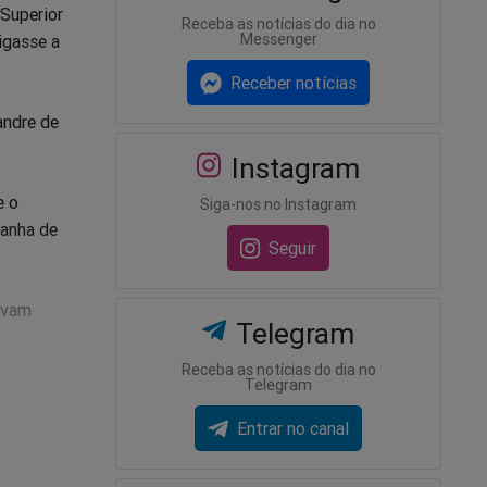
 Superior
Receba as notícias do dia no
Messenger
igasse a
Receber notícias
andre de
Instagram
e o
Siga-nos no Instagram
panha de
Seguir
avam
Telegram
Receba as notícias do dia no
Telegram
e
Entrar no canal
sta