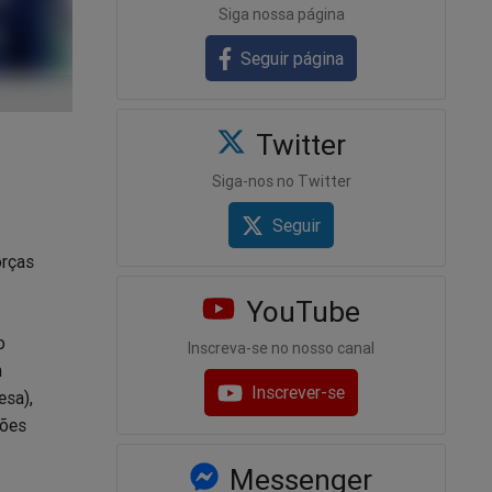
Siga nossa página
Seguir página
Twitter
Siga-nos no Twitter
Seguir
orças
YouTube
o
Inscreva-se no nosso canal
m
Inscrever-se
esa),
ções
Messenger