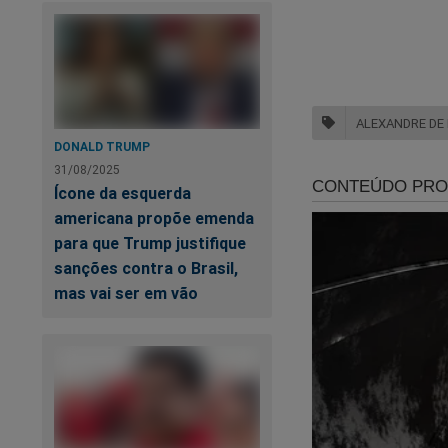
Já garantiu a sua c
Tudo isso e muito 
ALEXANDRE DE
DONALD TRUMP
A maior loja patriot
31/08/2025
Ícone da esquerda
Clique no link abaix
americana propõe emenda
para que Trump justifique
https://www.shopp
sanções contra o Brasil,
mas vai ser em vão
O Brasil precisa de
Caso queira, doe qu
pix@jornaldacidade