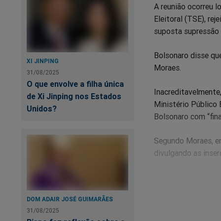
A reunião ocorreu l
Eleitoral (TSE), re
suposta supressão 
Bolsonaro disse que
XI JINPING
Moraes.
31/08/2025
O que envolve a filha única
Inacreditavelmente,
de Xi Jinping nos Estados
Ministério Público 
Unidos?
Bolsonaro com “fina
Segundo Moraes, er
divulgando as inser
O ministro também a
procedimento admin
DOM ADAIR JOSÉ GUIMARÃES
finalidade na utili
31/08/2025
auditoria.