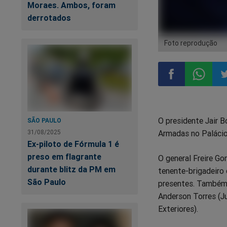
Moraes. Ambos, foram
derrotados
Foto reprodução
Compartilhar
Compart
Co
O presidente Jair 
SÃO PAULO
no
no
n
Armadas no Palácio 
31/08/2025
Ex-piloto de Fórmula 1 é
Facebook
Whatsa
Tw
preso em flagrante
O general Freire Go
durante blitz da PM em
tenente-brigadeiro 
São Paulo
presentes. Também 
Anderson Torres (Ju
Exteriores).