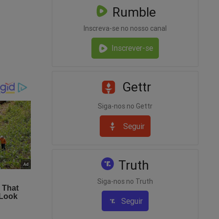
Rumble
 não pode
Inscreva-se no nosso canal
Inscrever-se
Gettr
sil
Siga-nos no Gettr
Seguir
Truth
Siga-nos no Truth
Seguir