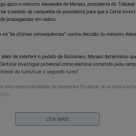
ogo após o ministro Alexandre de Moraes, presidente do Tribunal
jeitar o pedido da campanha do presidente para que a Corte invest
de propagandas em rádios.
 irá “às últimas consequências” contra decisão do ministro Alex
 além de indeferir o pedido de Bolsonaro, Moraes determinou qu
Eleitoral investigue potencial crime eleitoral cometido pela cam
lidade de tumultuar o segundo turno”.
a uma responsabilidade da campanha fiscalizar se as rádios est
ções.
cionou a Corregedoria-Geral Eleitoral para a instauração de
istrativo e apuração de responsabilidade, em eventual desvio d
LEIA MAIS
zação de recursos do Fundo Partidário para a contratação da supo