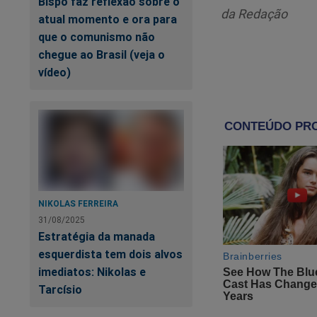
Bispo faz reflexão sobre o
da Redação
atual momento e ora para
Salta aos olhos a i
que o comunismo não
usar fundo partidári
chegue ao Brasil (veja o
vídeo)
Inacreditável!
Te
ai
NIKOLAS FERREIRA
31/08/2025
Estratégia da manada
esquerdista tem dois alvos
imediatos: Nikolas e
Tarcísio