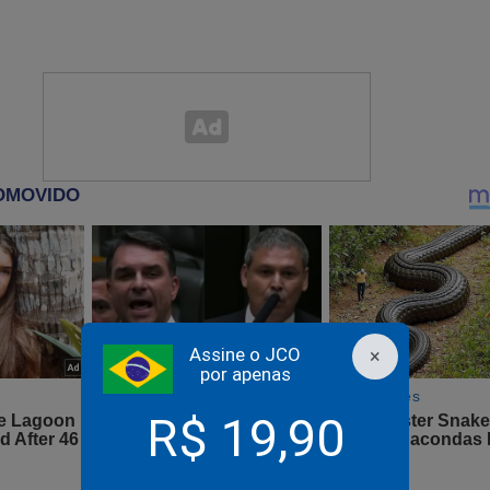
ncoerência da decisão. Cabe ao partido fiscalizar inserções, mas
o para isso.
rceira onda de migrantes vindos da Venezuela chega ao Bra
nda mais miserável que as anteriores
Assine o JCO
×
por apenas
R$ 19,90