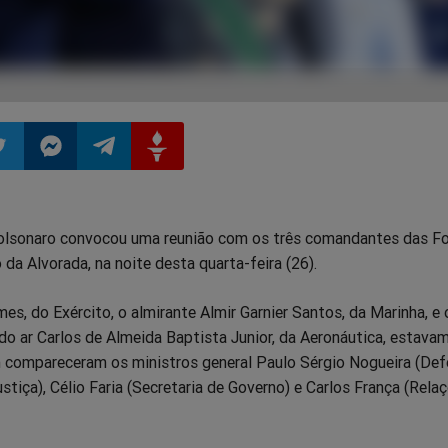
ilhar
mpartilhar
Compartilhar
Compartilhar
Compartilhar
Bolsonaro convocou uma reunião com os três comandantes das F
o
no
no
no
da Alvorada, na noite desta quarta-feira (26).
pp
itter
Messenger
Telegram
Gettr
mes, do Exército, o almirante Almir Garnier Santos, da Marinha, e 
do ar Carlos de Almeida Baptista Junior, da Aeronáutica, estava
compareceram os ministros general Paulo Sérgio Nogueira (Def
stiça), Célio Faria (Secretaria de Governo) e Carlos França (Rela