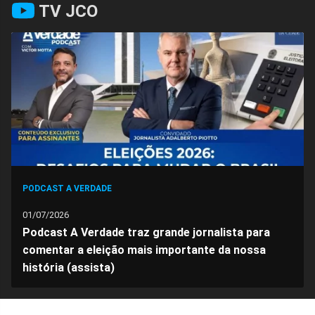
TV JCO
no
no
no
no
no
no
Facebook
Whatsapp
Twitter
Messenger
Telegram
Gettr
PODCAST A VERDADE
01/07/2026
Podcast A Verdade traz grande jornalista para
comentar a eleição mais importante da nossa
história (assista)