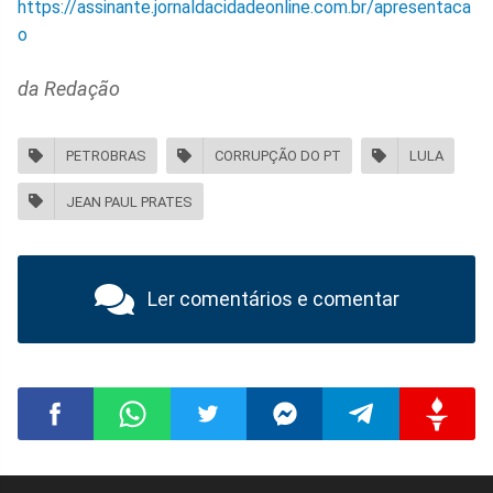
https://assinante.jornaldacidadeonline.com.br/apresentaca
o
da Redação
PETROBRAS
CORRUPÇÃO DO PT
LULA
JEAN PAUL PRATES
Ler comentários e comentar
Compartilhar
Compartilhar
Compartilhar
Compartilhar
Compartilhar
Compart