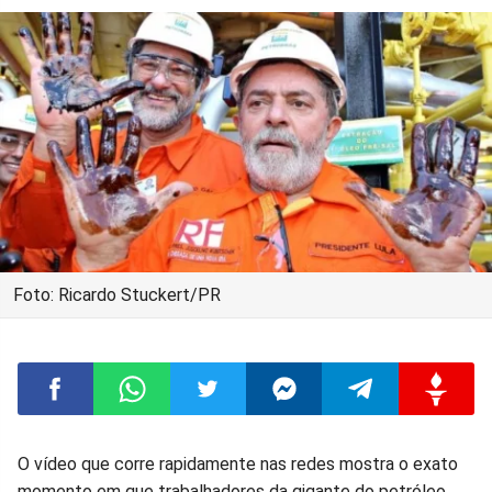
Foto: Ricardo Stuckert/PR
Compartilhar
Compartilhar
Compartilhar
Compartilhar
Compartilhar
Compart
O vídeo que corre rapidamente nas redes mostra o exato
momento em que trabalhadores da gigante do petróleo