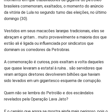
no
no
no
no
no
no
brasileira comemoram, exaltados, o momento do anúncio
da vitória de Lula no segundo turno das eleições, no último
Facebook
Whatsapp
Twitter
Messenger
Telegram
Gettr
domingo (30).
Vestidos em seus macacões laranjas tradicionais, eles se
abraçam e gritam… muito provavelmente a maioria dos que
estão ali é ligada ou influenciada por sindicatos que
dominam os corredores da Petrobras.
A comemoração é curiosa, pois exaltam a volta daqueles
que quase levaram a estatal à ruína… são servidores que
viram antigos diretores devolverem bilhões que haviam
sido levados em um gigantesco esquema de corrupção.
Quem não se lembra do Petrolão e dos escândalos
revelados pela Operação Lava Jato?
E o cenário que agora se mostra ainda mais perigoso, pois o