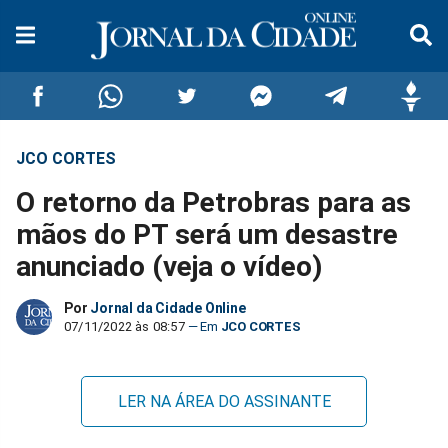
JCO CORTES
Compartilhar
Compartilhar
Compartilhar
Compartilhar
Compartilhar
Compar
O retorno da Petrobras para as
no
no
no
no
no
no
mãos do PT será um desastre
anunciado (veja o vídeo)
Facebook
Whatsapp
Twitter
Messenger
Telegram
Gettr
Por
Jornal da Cidade Online
07/11/2022 às 08:57
JCO CORTES
LER NA ÁREA DO ASSINANTE