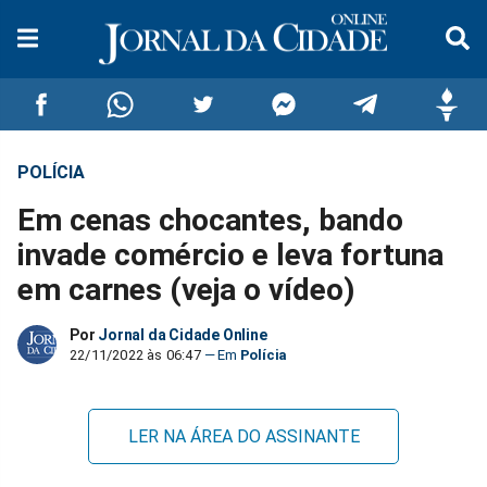
POLÍCIA
Compartilhar
Compartilhar
Compartilhar
Compartilhar
Compartilhar
Compar
Em cenas chocantes, bando
no
no
no
no
no
no
invade comércio e leva fortuna
em carnes (veja o vídeo)
Facebook
Whatsapp
Twitter
Messenger
Telegram
Gettr
Por
Jornal da Cidade Online
22/11/2022 às 06:47
Polícia
LER NA ÁREA DO ASSINANTE