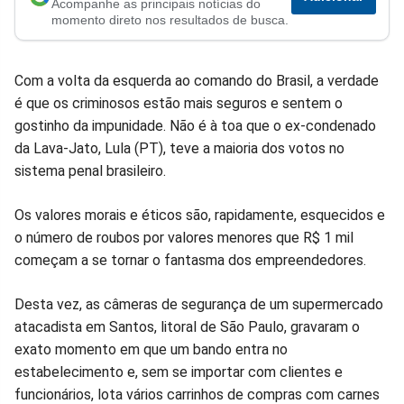
Acompanhe as principais notícias do
no
no
no
no
no
no
momento direto nos resultados de busca.
Facebook
Whatsapp
Twitter
Messenger
Telegram
Gettr
Com a volta da esquerda ao comando do Brasil, a verdade
é que os criminosos estão mais seguros e sentem o
gostinho da impunidade. Não é à toa que o ex-condenado
da Lava-Jato, Lula (PT), teve a maioria dos votos no
sistema penal brasileiro.
Os valores morais e éticos são, rapidamente, esquecidos e
o número de roubos por valores menores que R$ 1 mil
começam a se tornar o fantasma dos empreendedores.
Desta vez, as câmeras de segurança de um supermercado
atacadista em Santos, litoral de São Paulo, gravaram o
exato momento em que um bando entra no
estabelecimento e, sem se importar com clientes e
funcionários, lota vários carrinhos de compras com carnes