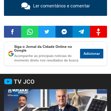
Ler comentários e comentar
Siga o Jornal da Cidade Online no
Compartilhar
Compartilhar
Compartilhar
Compartilhar
Compartilhar
Compart
Google
Adicionar
Acompanhe as principais notícias do
no
no
no
no
no
no
momento direto nos resultados de busca.
Facebook
Whatsapp
Twitter
Messenger
Telegram
Gettr
TV JCO