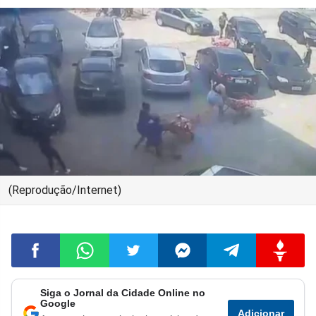
(Reprodução/Internet)
Siga o Jornal da Cidade Online no
Compartilhar
Compartilhar
Compartilhar
Compartilhar
Compartilhar
Compart
Google
Adicionar