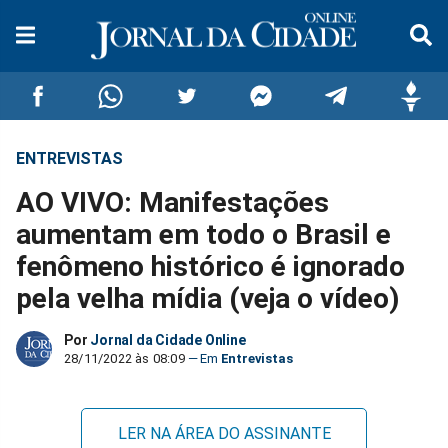
ENTREVISTAS
Compartilhar
Compartilhar
Compartilhar
Compartilhar
Compartilhar
Compar
AO VIVO: Manifestações
no
no
no
no
no
no
aumentam em todo o Brasil e
fenômeno histórico é ignorado
Facebook
Whatsapp
Twitter
Messenger
Telegram
Gettr
pela velha mídia (veja o vídeo)
Por
Jornal da Cidade Online
28/11/2022 às 08:09
Entrevistas
LER NA ÁREA DO ASSINANTE