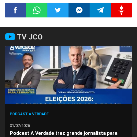
Compartilhar
Compartilhar
Compartilhar
Compartilhar
Compartilhar
Compart
TV JCO
no
no
no
no
no
no
Facebook
Whatsapp
Twitter
Messenger
Telegram
Gettr
PODCAST A VERDADE
01/07/2026
Podcast A Verdade traz grande jornalista para