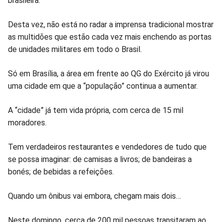
brasileira.
no
no
no
no
no
no
Desta vez, não está no radar a imprensa tradicional mostrar
Facebook
Whatsapp
Twitter
Messenger
Telegram
Gettr
as multidões que estão cada vez mais enchendo as portas
de unidades militares em todo o Brasil.
Só em Brasília, a área em frente ao QG do Exército já virou
uma cidade em que a “população” continua a aumentar.
A “cidade” já tem vida própria, com cerca de 15 mil
moradores.
Tem verdadeiros restaurantes e vendedores de tudo que
se possa imaginar: de camisas a livros; de bandeiras a
bonés; de bebidas a refeições.
Quando um ônibus vai embora, chegam mais dois…
Neste domingo, cerca de 200 mil pessoas transitaram ao