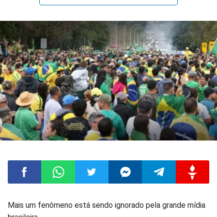
Compartilhar
Compartilhar
Compartilhar
Compartilhar
Compartilhar
Compart
Mais um fenômeno está sendo ignorado pela grande mídia