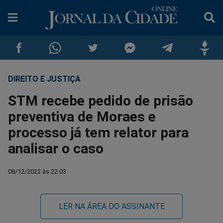
DIREITO E JUSTIÇA
Compartilhar
Compartilhar
Compartilhar
Compartilhar
Compartilhar
Compar
STM recebe pedido de prisão
no
no
no
no
no
no
preventiva de Moraes e
processo já tem relator para
Facebook
Whatsapp
Twitter
Messenger
Telegram
Gettr
analisar o caso
08/12/2022 às 22:03
LER NA ÁREA DO ASSINANTE