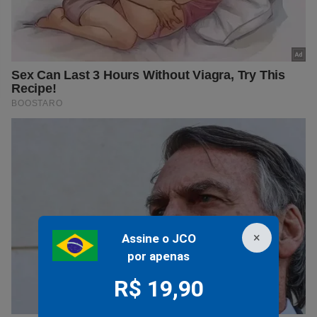
×
Assine o JCO
por apenas
R$ 19,90