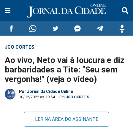
JCO CORTES
Compartilhar
Compartilhar
Compartilhar
Compartilhar
Compartilhar
Compar
Ao vivo, Neto vai à loucura e diz
no
no
no
no
no
no
barbaridades a Tite: "Seu sem
vergonha!" (veja o vídeo)
Facebook
Whatsapp
Twitter
Messenger
Telegram
Gettr
Por
Jornal da Cidade Online
10/12/2022 às 19:54
JCO CORTES
LER NA ÁREA DO ASSINANTE