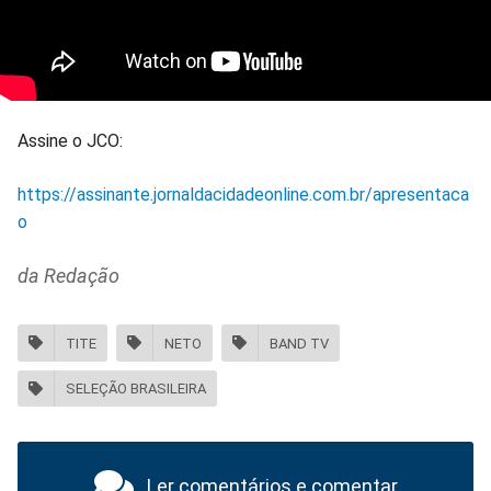
Assine o JCO:
https://assinante.jornaldacidadeonline.com.br/apresentaca
o
da Redação
TITE
NETO
BAND TV
SELEÇÃO BRASILEIRA
Ler comentários e comentar