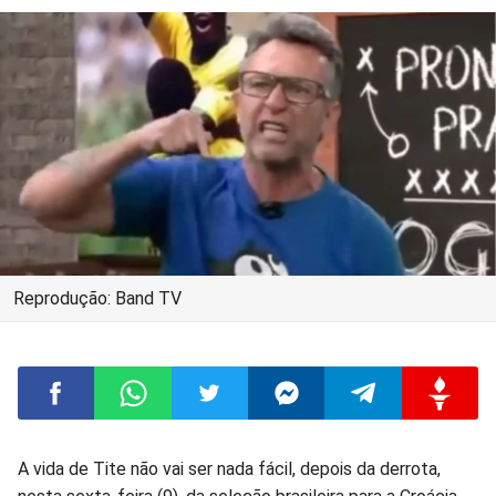
Reprodução: Band TV
Compartilhar
Compartilhar
Compartilhar
Compartilhar
Compartilhar
Compart
A vida de Tite não vai ser nada fácil, depois da derrota,