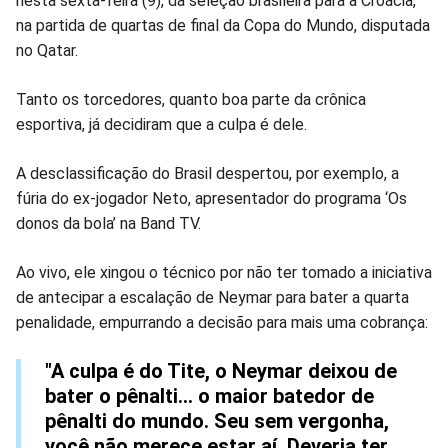
nesta sexta-feira (9), da seleção brasileira para a Croácia,
no
no
no
no
no
no
na partida de quartas de final da Copa do Mundo, disputada
no Qatar.
Facebook
Whatsapp
Twitter
Messenger
Telegram
Gettr
Tanto os torcedores, quanto boa parte da crônica
esportiva, já decidiram que a culpa é dele.
A desclassificação do Brasil despertou, por exemplo, a
fúria do ex-jogador Neto, apresentador do programa ‘Os
donos da bola’ na Band TV.
Ao vivo, ele xingou o técnico por não ter tomado a iniciativa
de antecipar a escalação de Neymar para bater a quarta
penalidade, empurrando a decisão para mais uma cobrança:
"A culpa é do Tite, o Neymar deixou de
bater o pênalti… o maior batedor de
pênalti do mundo. Seu sem vergonha,
você não merece estar aí. Deveria ter