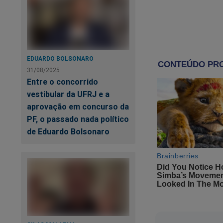
acabaram essas histó
ladronas, emprésti
roubos de acervo, c
Petrobras, Correios...
EDUARDO BOLSONARO
31/08/2025
Durmam em paz.... H
Entre o concorrido
vestibular da UFRJ e a
Gustavo Tiné
aprovação em concurso da
PF, o passado nada político
de Eduardo Bolsonaro
Co
à 