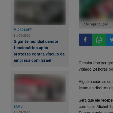
Foto reprodução
MICROSOFT
31/08/2025
Gigante mundial demite
funcionários após
Compartilhar
Compart
Co
protesto contra vínculo da
empresa com Israel
O maior dos perigos
no
no
n
vigiado 24 horas por
Facebook
Whatsa
Tw
Alguém sabe se co
leram os direitos d
Será que ele receb
com Lula, Michel Te
SAMU
Duque, o médico est
31/08/2025