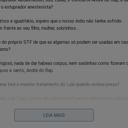
, o estuprador anestesista?
ico e igualitário, espero que o nosso índio não tenha sofrido
rente ao seu filho, mulher, sobrinhos....
 do próprio STF de que as algemas só podem ser usadas em ca
esmo?
erigoso, nada de dar habeas corpus, nem saidinhas como fizeram
igoso e santo, André do Rap.
gena terá o mesmo tratamento do Lula quando esteve preso?
res, Lap Tops, visitas de políticos influentes, entrevistas diária
 assada dentro da cela?
LEIA MAIS
tador preso acho que já podemos desarmar os acampamentos e i
 sem esse indiozinho por perto a nação inteira já pode ficar tranq