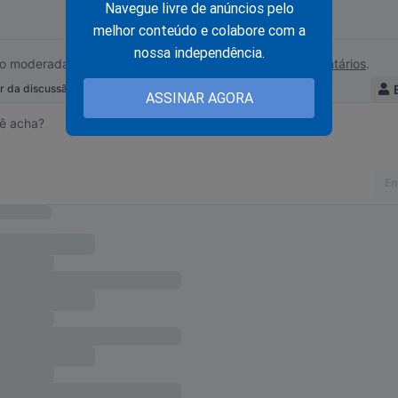
Navegue livre de anúncios pelo
melhor conteúdo e colabore com a
nossa independência.
ASSINAR AGORA
amiseta, bandeira e faixa?
mais você encontra no Shopping Conservador...
a do Brasil!!
o:
ingconservador.com.br/
 você!