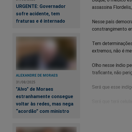
URGENTE: Governador
assassina Flordelis
sofre acidente, tem
fraturas e é internado
Nesse país democrát
constrangimento em f
Tem determinações
extremos, não é m
Olho nesse índio p
traficante, não per
ALEXANDRE DE MORAES
31/08/2025
Será que esse indí
"Alvo" de Moraes
estranhamente consegue
Será que terá celula
voltar às redes, mas nega
e tripinha de porco
“acordão” com ministro
Agora com esse agi
nossas casas, agora