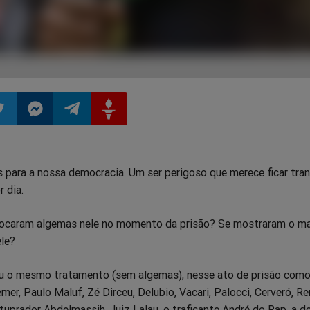
ilhar
mpartilhar
Compartilhar
Compartilhar
Compartilhar
 para a nossa democracia. Um ser perigoso que merece ficar tran
o
no
no
no
 dia.
pp
itter
Messenger
Telegram
Gettr
locaram algemas nele no momento da prisão? Se mostraram o m
ele?
eu o mesmo tratamento (sem algemas), nesse ato de prisão como
mer, Paulo Maluf, Zé Dirceu, Delubio, Vacari, Palocci, Cerveró, R
uprador Abdelmassih, Juiz Lalau, o traficante André do Rap, a 