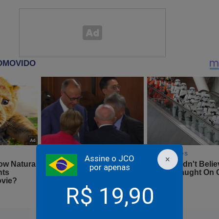
rias de propinas, sítios, triplex, terrenos de Institutos, empreit
mos fraudulentos do BNDES, apoios a ditaduras, palestras fanta
ompras de refinarias enferrujada e, loteamento de cargos, pré-fal
...
omem branco, sua cara pálida já pode sorrir.
m uma coragem inigualável, conteúdo polêmico sobre o S
tona e faz revelações chocantes
Assine o JCO
×
por apenas
R$ 19,90