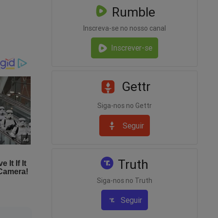
Rumble
eiras
smas,
Inscreva-se no nosso canal
ências da
Inscrever-se
Gettr
Siga-nos no Gettr
Seguir
TF vem
Truth
Siga-nos no Truth
Seguir