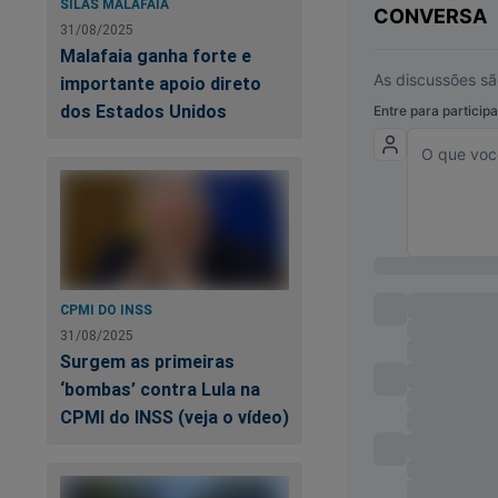
SILAS MALAFAIA
31/08/2025
Malafaia ganha forte e
importante apoio direto
dos Estados Unidos
Já garantiu a sua c
Tudo isso e muito 
A maior loja patriot
CPMI DO INSS
31/08/2025
Clique no link abaix
Surgem as primeiras
‘bombas’ contra Lula na
https://www.shopp
CPMI do INSS (veja o vídeo)
O Brasil precisa de