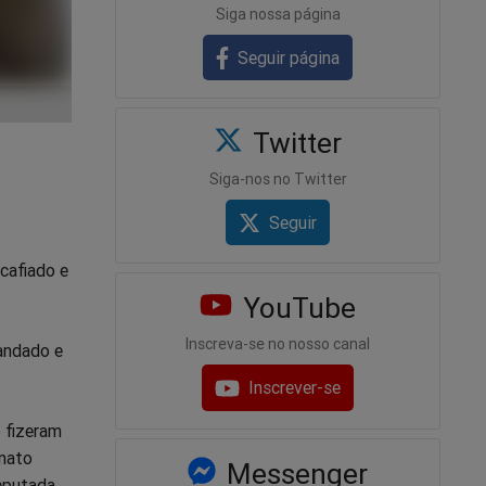
Siga nossa página
Seguir página
Twitter
Siga-nos no Twitter
Seguir
cafiado e
YouTube
Inscreva-se no nosso canal
andado e
Inscrever-se
 fizeram
enato
Messenger
deputada