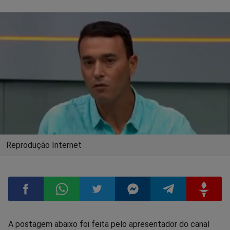
Reprodução Internet
Compartilhar
Compartilhar
Compartilhar
Compartilhar
Compartilhar
Compart
A postagem abaixo foi feita pelo apresentador do canal