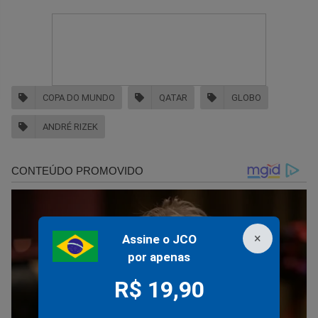
COPA DO MUNDO
QATAR
GLOBO
ANDRÉ RIZEK
×
Assine o JCO
por apenas
R$ 19,90