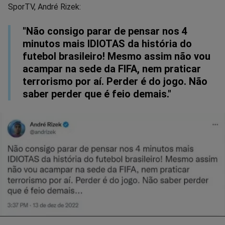
SporTV, André Rizek:
no
no
no
no
no
no
"Não consigo parar de pensar nos 4
Facebook
Whatsapp
Twitter
Messenger
Telegram
Gettr
minutos mais IDIOTAS da história do
futebol brasileiro! Mesmo assim não vou
acampar na sede da FIFA, nem praticar
terrorismo por aí. Perder é do jogo. Não
saber perder que é feio demais."