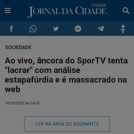
SOCIEDADE
Compartilhar
Compartilhar
Compartilhar
Compartilhar
Compartilhar
Compar
Ao vivo, âncora do SporTV tenta
no
no
no
no
no
no
"lacrar" com análise
estapafúrdia e é massacrado na
Facebook
Whatsapp
Twitter
Messenger
Telegram
Gettr
web
16/12/2022 às 14:31
LER NA ÁREA DO ASSINANTE