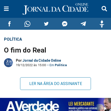
POLÍTICA
Compartilhar
Compartilhar
Compartilhar
Compartilhar
Compartilhar
Compar
O fim do Real
no
no
no
no
no
no
Por
Jornal da Cidade Online
Facebook
Whatsapp
Twitter
Messenger
Telegram
Gettr
19/12/2022 às 15:00
Política
LER NA ÁREA DO ASSINANTE