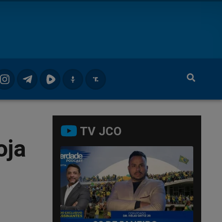
TV JCO
oja