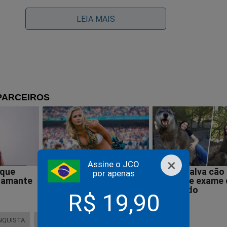
LEIA MAIS
"farra" decretada: Ex-presidiário quer orçamento acima de 
 para a 'ministra' Margareth Menezes
×
Assine o JCO
por apenas
R$ 19,90
amiseta, bandeira e faixa?
NQUISTA
HAVAN