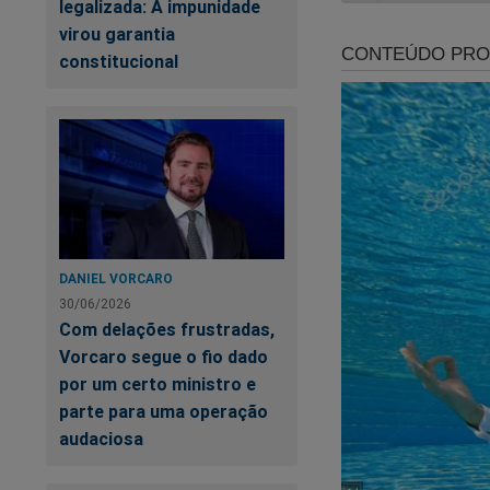
legalizada: A impunidade
Tudo isso e muito 
virou garantia
constitucional
A maior loja patriot
Clique no link abaix
https://www.shopp
O Brasil precisa de
DANIEL VORCARO
Caso queira, doe qu
30/06/2026
pix@jornaldacidade
Com delações frustradas,
Vorcaro segue o fio dado
por um certo ministro e
parte para uma operação
audaciosa