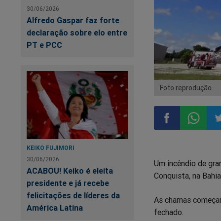
30/06/2026
Alfredo Gaspar faz forte
declaração sobre elo entre
PT e PCC
Foto reprodução
Compartilhar
Compart
Co
KEIKO FUJIMORI
30/06/2026
Um incêndio de gran
no
no
n
ACABOU! Keiko é eleita
Conquista, na Bahia
presidente e já recebe
Facebook
Whatsa
Tw
felicitações de líderes da
As chamas começara
América Latina
fechado.