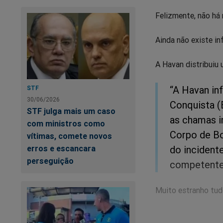
Felizmente, não há 
Ainda não existe in
A Havan distribuiu
“A Havan in
STF
30/06/2026
Conquista (
STF julga mais um caso
as chamas in
com ministros como
Corpo de Bo
vítimas, comete novos
do incident
erros e escancara
perseguição
competente
Muito estranho tudo