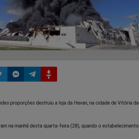
ilhar
mpartilhar
Compartilhar
Compartilhar
Compartilhar
des proporções destruiu a loja da Havan, na cidade de Vitória da
o
no
no
no
.
pp
itter
Messenger
Telegram
Gettr
m na manhã desta quarta-feira (28), quando o estabelecimento