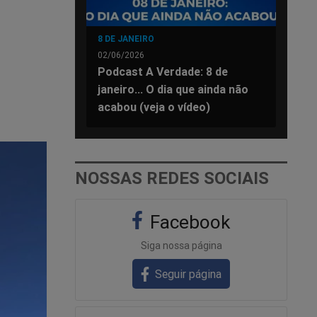
8 DE JANEIRO
02/06/2026
Podcast A Verdade: 8 de
janeiro... O dia que ainda não
acabou (veja o vídeo)
NOSSAS REDES SOCIAIS
Facebook
Siga nossa página
Seguir página