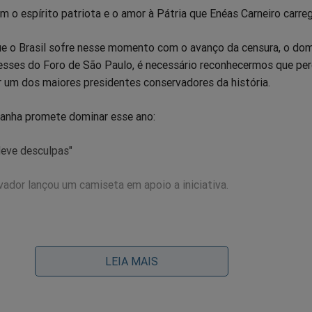
 o espírito patriota e o amor à Pátria que Enéas Carneiro carre
ue o Brasil sofre nesse momento com o avanço da censura, o dom
resses do Foro de São Paulo, é necessário reconhecermos que pe
r um dos maiores presidentes conservadores da história.
anha promete dominar esse ano:
 deve desculpas"
ador lançou um camiseta em apoio a iniciativa.
LEIA MAIS