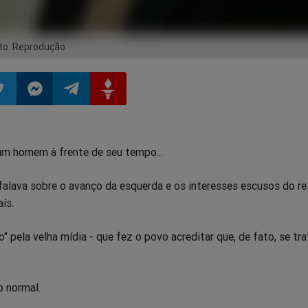
oto: Reprodução
ilhar
mpartilhar
Compartilhar
Compartilhar
Compartilhar
 um homem à frente de seu tempo...
o
no
no
no
 falava sobre o avanço da esquerda e os interesses escusos do r
pp
itter
Messenger
Telegram
Gettr
ís.
o" pela velha mídia - que fez o povo acreditar que, de fato, se tr
o normal.