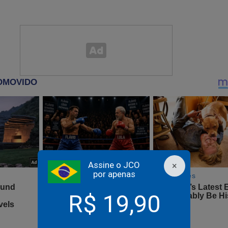
Assine o JCO
×
por apenas
R$ 19,90