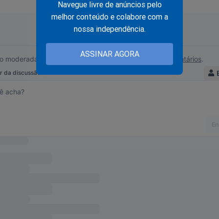
Navegue livre de anúncios pelo
melhor conteúdo e colabore com a
nossa independência.
ASSINAR AGORA