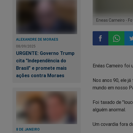
Eneas Carneiro - F
ALEXANDRE DE MORAES
08/09/2025
Compartilhar
Compart
Co
URGENTE: Governo Trump
cita "Independência do
Enéas Carneiro foi
no
no
n
Brasil" e promete mais
ações contra Moraes
Nos anos 90, ele já
Facebook
Whatsa
Tw
mundo em nosso Pa
Foi taxado de "louc
alguém anormal.
Um covardia fora d
8 DE JANEIRO