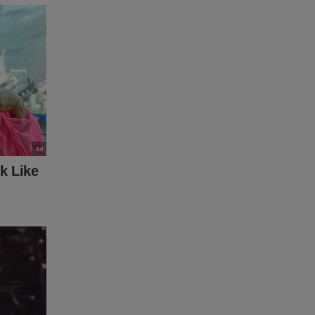
sculpas/p
dade