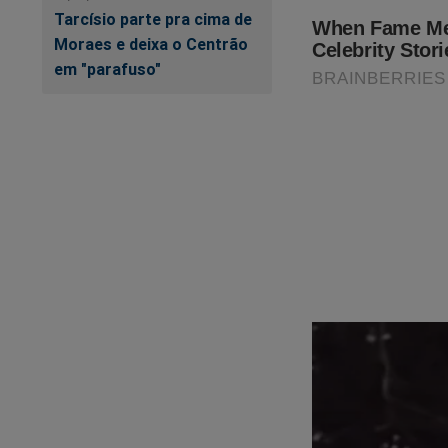
Tarcísio parte pra cima de
Moraes e deixa o Centrão
em "parafuso"
Aproveite o moment
https://shoppingco
Cada compra feita v