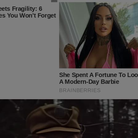
o e apoie essa campanha. Clique no link abaixo:
nservador.com.br/camiseta-masculinaeneas-o-brasil-te-deve-de
ai ajudar a fortalecer o jornalismo independente do Jornal da Ci