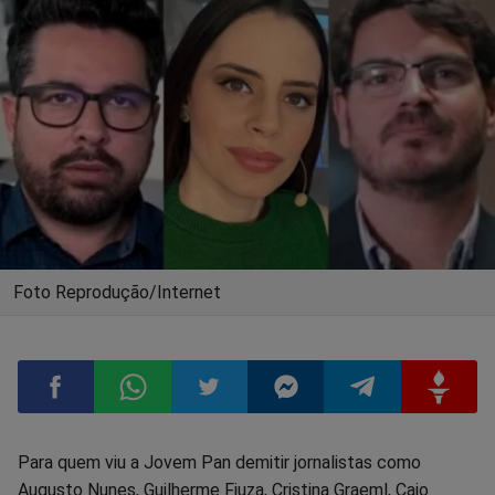
Foto Reprodução/Internet
Compartilhar
Compartilhar
Compartilhar
Compartilhar
Compartilhar
Compart
Para quem viu a Jovem Pan demitir jornalistas como
Augusto Nunes, Guilherme Fiuza, Cristina Graeml, Caio