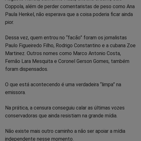
no
no
no
no
no
no
Coppola, além de perder comentaristas de peso como Ana
Paula Henkel, não esperava que a coisa poderia ficar ainda
Facebook
Whatsapp
Twitter
Messenger
Telegram
Gettr
pior.
Dessa vez, quem entrou no “facão” foram os jornalistas
Paulo Figueiredo Filho, Rodrigo Constantino e a cubana Zoe
Martinez. Outros nomes como Marco Antonio Costa,
Fernão Lara Mesquita e Coronel Gerson Gomes, também
foram dispensados.
O que está acontecendo é uma verdadeira “limpa” na
emissora.
Na prática, a censura conseguiu calar as últimas vozes
conservadoras que ainda resistiam na grande mídia.
Não existe mais outro caminho a não ser apoiar a mídia
independente nesse momento.