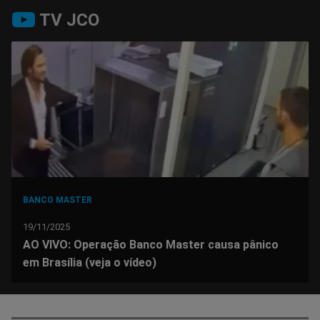
Compartilhar
Compartilhar
Compartilhar
Compartilhar
Compartilhar
Compart
TV JCO
no
no
no
no
no
no
Facebook
Whatsapp
Twitter
Messenger
Telegram
Gettr
BANCO MASTER
19/11/2025
AO VIVO: Operação Banco Master causa pânico
em Brasília (veja o vídeo)