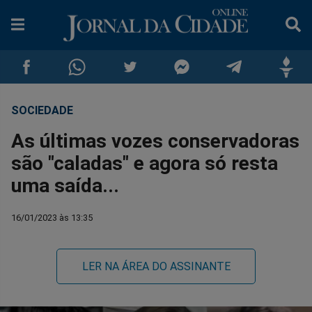
SOCIEDADE
Compartilhar
Compartilhar
Compartilhar
Compartilhar
Compartilhar
Compar
As últimas vozes conservadoras
no
no
no
no
no
no
são "caladas" e agora só resta
uma saída...
Facebook
Whatsapp
Twitter
Messenger
Telegram
Gettr
16/01/2023 às 13:35
LER NA ÁREA DO ASSINANTE