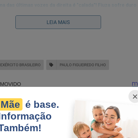
a das últimas vozes da direita é "calada"! Fiuza sofre duro
 censura...
LEIA MAIS
EXÉRCITO BRASILEIRO
PAULO FIGUEIREDO FILHO
×
vivendo o momento mais crítico de todos os tempos.
Mãe
é base.
nçando e fazendo vítimas.
Informação
Também!
nal da Cidade Online e "quebraram as nossas pernas" com a
nossas publicidades.