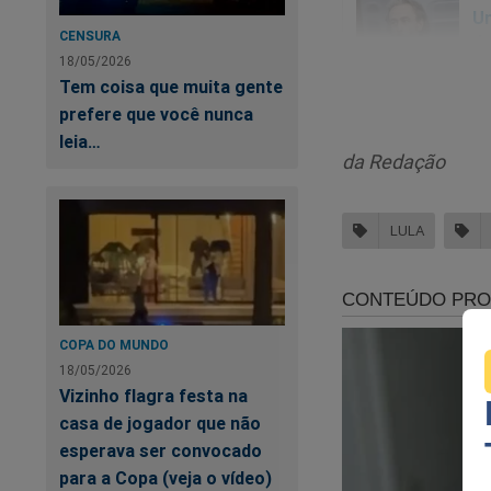
Um
CENSURA
da
18/05/2026
Tem coisa que muita gente
prefere que você nunca
leia…
da Redação
LULA
ATENÇÃO! Estamos 
COPA DO MUNDO
18/05/2026
A censura está ava
Vizinho flagra festa na
casa de jogador que não
Querem calar o Jor
esperava ser convocado
desmonetização de 
para a Copa (veja o vídeo)