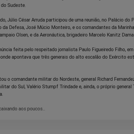
 do Sudeste.
do, Júlio César Arruda participou de uma reunião, no Palácio do P
ro da Defesa, José Múcio Monteiro, e os comandantes da Marinha
ampaio Olsen, e da Aeronáutica, brigadeiro Marcelo Kanitz Dama
núncia feita pelo respeitado jornalista Paulo Figueiredo Filho, em
onde apontava que três generais do alto escalão do Exército es
itou o comandante militar do Nordeste, general Richard Fernande
itar do Sul, Valério Stumpf Trindade e, ainda, o próprio genera
a.
caixando aos poucos...