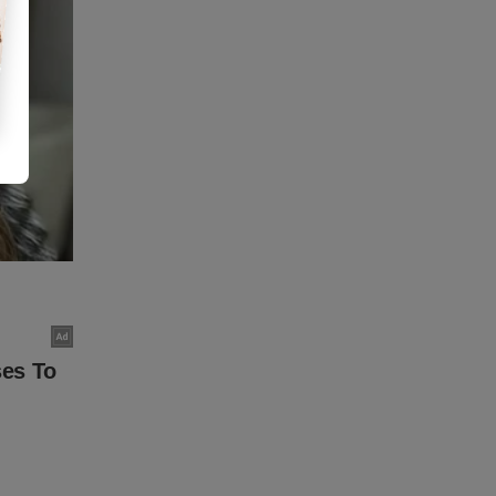
destemido
o