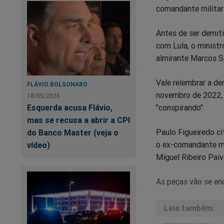
comandante militar
Antes de ser demiti
com Lula, o minist
almirante Marcos S
Vale relembrar a de
FLÁVIO BOLSONARO
novembro de 2022, 
18/05/2026
Esquerda acusa Flávio,
"conspirando".
mas se recusa a abrir a CPI
Paulo Figueiredo c
do Banco Master (veja o
o ex-comandante mil
vídeo)
Miguel Ribeiro Paiv
As peças vão se en