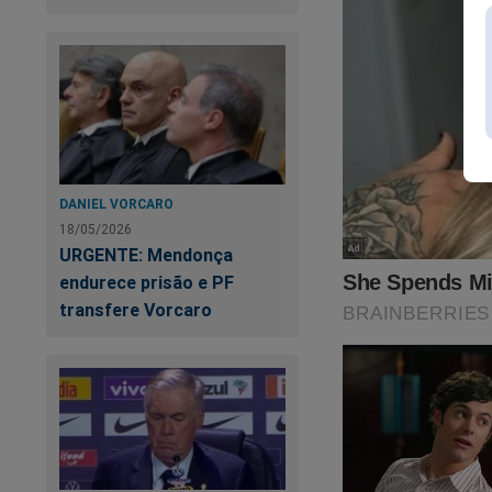
Precisamos da sua a
Assine o JCO por a
e chocante da Revi
https://assinante.
DANIEL VORCARO
No
PLANO ANUAL
18/05/2026
URGENTE: Mendonça
Outra maneira de v
endurece prisão e PF
parceiro e anuncian
transfere Vorcaro
Veja essa linda ca