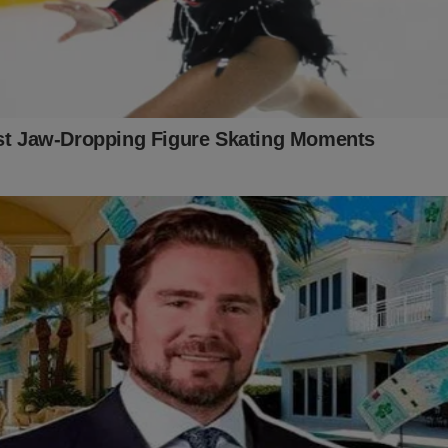
a clicar no link abaixo:
nservador.com.br/camiseta-masculinaeneas-o-brasil-te-deve-de