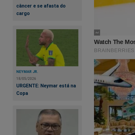
câncer e se afasta do
cargo
NEYMAR JR.
18/05/2026
URGENTE: Neymar está na
Copa
Para comprá-la, bast
https://shoppingco