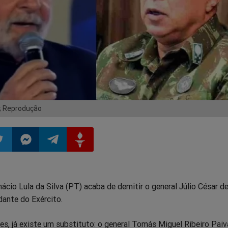
l; Reprodução
ilhar
mpartilhar
Compartilhar
Compartilhar
Compartilhar
nácio Lula da Silva (PT) acaba de demitir o general Júlio César d
o
no
no
no
ante do Exército.
pp
itter
Messenger
Telegram
Gettr
, já existe um substituto: o general Tomás Miguel Ribeiro Paiva