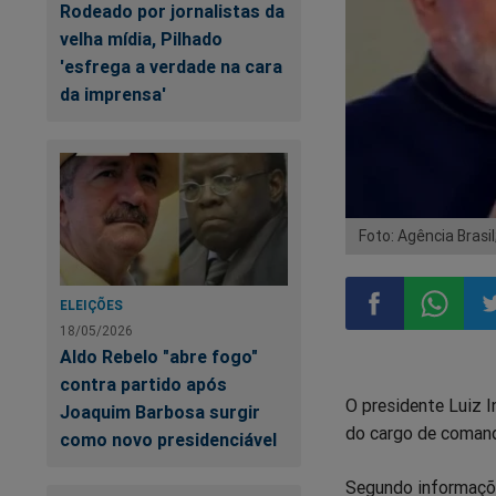
Rodeado por jornalistas da
velha mídia, Pilhado
'esfrega a verdade na cara
da imprensa'
Foto: Agência Brasi
ELEIÇÕES
18/05/2026
Aldo Rebelo "abre fogo"
Compartilhar
Compart
Co
contra partido após
O presidente Luiz I
no
no
n
Joaquim Barbosa surgir
do cargo de comand
como novo presidenciável
Facebook
Whatsa
Tw
Segundo informações