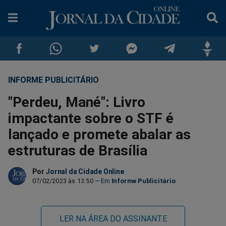
INFORME PUBLICITÁRIO
Compartilhar
Compartilhar
Compartilhar
Compartilhar
Compartilhar
Compar
"Perdeu, Mané": Livro
no
no
no
no
no
no
impactante sobre o STF é
lançado e promete abalar as
Facebook
Whatsapp
Twitter
Messenger
Telegram
Gettr
estruturas de Brasília
Por
Jornal da Cidade Online
07/02/2023 às 13:50
Informe Publicitário
LER NA ÁREA DO ASSINANTE