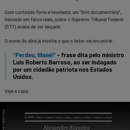
no
no
no
no
no
no
Com conteúdo forte e revelador, um "livro documentário",
baseado em fatos reais, sobre o Supremo Tribunal Federal
Facebook
Whatsapp
Twitter
Messenger
Telegram
Gettr
(STF) acaba de ser lançado.
O nome da obra já mostra o que o leitor vai encontrar:
"Perdeu, Mané!"
-
frase dita pelo ministro
Luis Roberto Barroso, ao ser indagado
por um cidadão patriota nos Estados
Unidos.
Veja a capa: