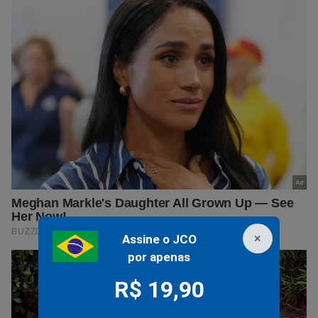
×
Assine o JCO
por apenas
R$ 19,90