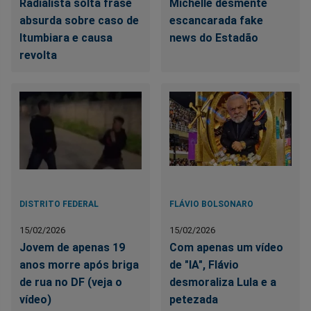
Radialista solta frase
Michelle desmente
absurda sobre caso de
escancarada fake
Itumbiara e causa
news do Estadão
revolta
DISTRITO FEDERAL
FLÁVIO BOLSONARO
15/02/2026
15/02/2026
Jovem de apenas 19
Com apenas um vídeo
anos morre após briga
de "IA", Flávio
de rua no DF (veja o
desmoraliza Lula e a
vídeo)
petezada