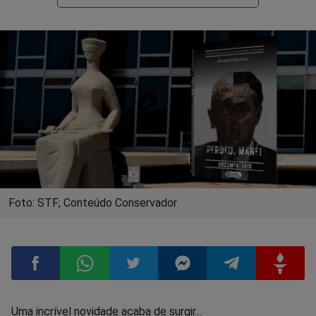
Foto: STF; Conteúdo Conservador
Compartilhar
Compartilhar
Compartilhar
Compartilhar
Compartilhar
Compart
Uma incrível novidade acaba de surgir...