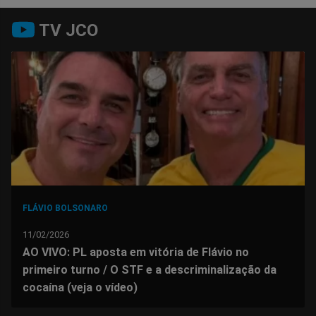
Compartilhar
Compartilhar
Compartilhar
Compartilhar
Compartilhar
Compart
TV JCO
no
no
no
no
no
no
Facebook
Whatsapp
Twitter
Messenger
Telegram
Gettr
FLÁVIO BOLSONARO
11/02/2026
AO VIVO: PL aposta em vitória de Flávio no
primeiro turno / O STF e a descriminalização da
cocaína (veja o vídeo)