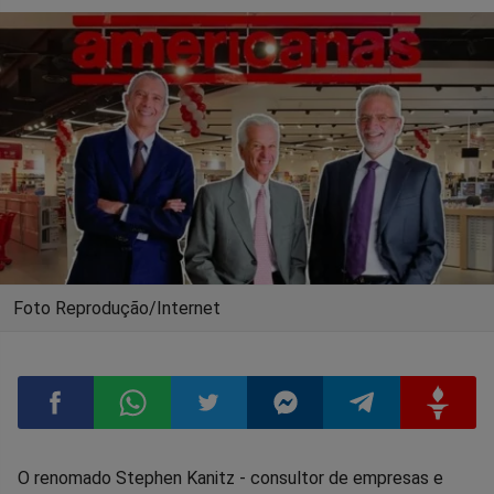
Foto Reprodução/Internet
Compartilhar
Compartilhar
Compartilhar
Compartilhar
Compartilhar
Compart
O renomado Stephen Kanitz - consultor de empresas e