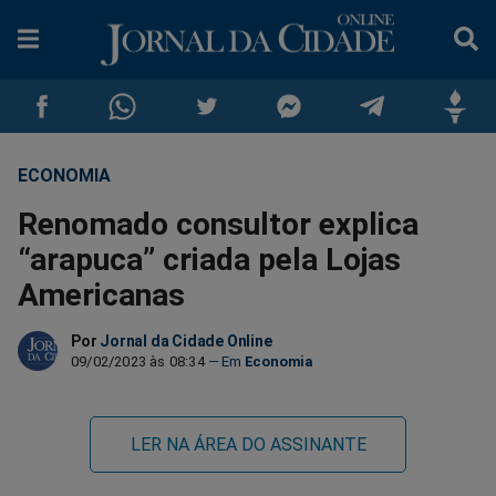
ECONOMIA
Compartilhar
Compartilhar
Compartilhar
Compartilhar
Compartilhar
Compar
Renomado consultor explica
no
no
no
no
no
no
“arapuca” criada pela Lojas
Americanas
Facebook
Whatsapp
Twitter
Messenger
Telegram
Gettr
Por
Jornal da Cidade Online
09/02/2023 às 08:34
Economia
LER NA ÁREA DO ASSINANTE