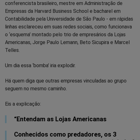
conferencista brasileiro, mestre em Administração de
no
no
no
no
no
no
Empresas da Harvard Business School e bacharel em
Contabilidade pela Universidade de São Paulo - em rápidas
Facebook
Whatsapp
Twitter
Messenger
Telegram
Gettr
linhas esclareceu em suas redes sociais, como funcionava
o ‘esquema’ montado pelo trio de empresários da Lojas
Americanas, Jorge Paulo Lemann, Beto Sicupira e Marcel
Telles.
Um dia essa ‘bomba’ iria explodir.
Há quem diga que outras empresas vinculadas ao grupo
seguem no mesmo caminho.
Eis a explicação:
“Entendam as Lojas Americanas
Conhecidos como predadores, os 3