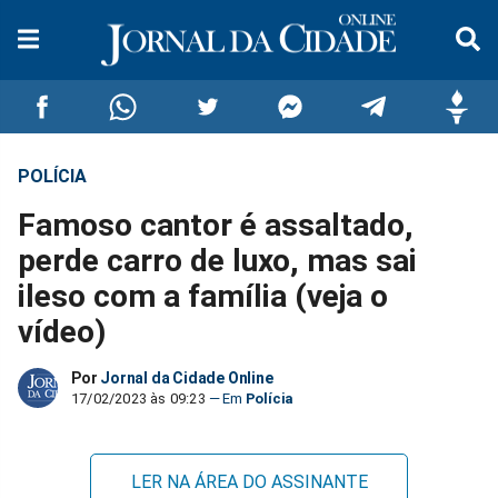
POLÍCIA
Compartilhar
Compartilhar
Compartilhar
Compartilhar
Compartilhar
Compar
Famoso cantor é assaltado,
no
no
no
no
no
no
perde carro de luxo, mas sai
ileso com a família (veja o
Facebook
Whatsapp
Twitter
Messenger
Telegram
Gettr
vídeo)
Por
Jornal da Cidade Online
17/02/2023 às 09:23
Polícia
LER NA ÁREA DO ASSINANTE