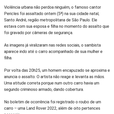
Compartilhar
Compartilhar
Compartilhar
Compartilhar
Compartilhar
Compart
Violência urbana não perdoa ninguém, o famoso cantor
Pericles foi assaltado ontem (5ª) na sua cidade natal,
no
no
no
no
no
no
Santo André, região metropolitana de São Paulo. Ele
estava com sua esposa e filha no momento do assalto que
Facebook
Whatsapp
Twitter
Messenger
Telegram
Gettr
foi gravado por câmeras de segurança.
As imagens já viralizaram nas redes sociais, o sambista
aparece indo até o carro acompanhado de sua mulher e
filha.
Por volta das 20h25, um homem encapuzado se aproxima e
anuncia o assalto. O artista não reage e levanta as mãos.
Uma atitude correta porque num outro carro havia um
segundo criminoso armado, dando cobertura.
No boletim de ocorrência foi registrado o roubo de um
carro – uma Land Rover 2022, além de oito pertences