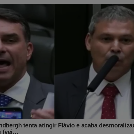
ajuda! Siga nossa nova página no Facebook:
ook.com/jornaldacidadeonline2
ra saída!
iu o que queria: Calou todas as vozes conservadoras.
 Nós do Jornal da Cidade Online estamos sobrevivendo com muit