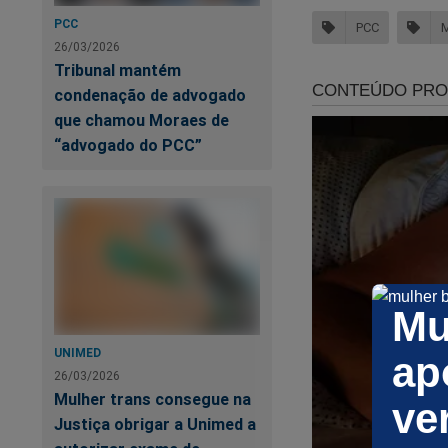
PCC
PCC
26/03/2026
Tribunal mantém
condenação de advogado
que chamou Moraes de
“advogado do PCC”
Mu
Ou no Youtube:
UNIMED
ap
26/03/2026
Mulher trans consegue na
ve
Justiça obrigar a Unimed a