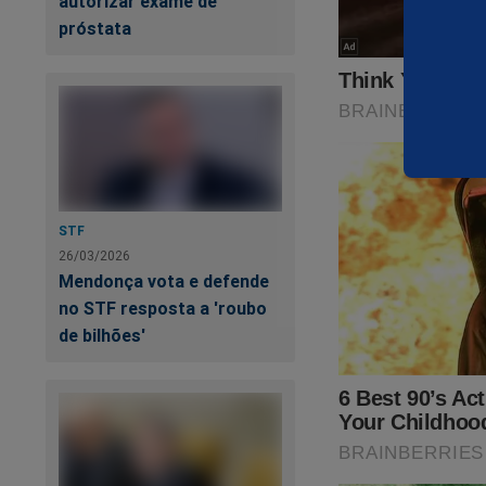
autorizar exame de
próstata
STF
26/03/2026
Mendonça vota e defende
no STF resposta a 'roubo
de bilhões'
Ga
as