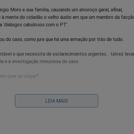
érgio Moro e sua família, causando um alvoroço geral, afinal,
 à mente do cidadão o velho áudio em que um membro da facçã
a ‘diálogos cabulosos com o PT’.
ou do caso, como jura que há uma armação por trás de tudo.
tável e que necessita de esclarecimentos urgentes… talvez lev
a e à investigação minuciosa do caso.
uem quer se vingar?
LEIA MAIS