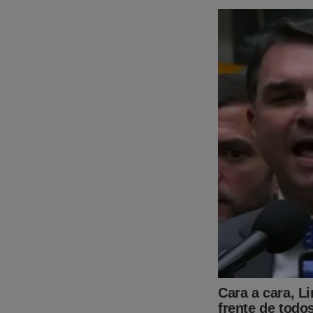
Precisamos da sua 
https://www.faceb
Não existe mais out
O "sistema" consegu
Poucos restaram...
dificuldade.