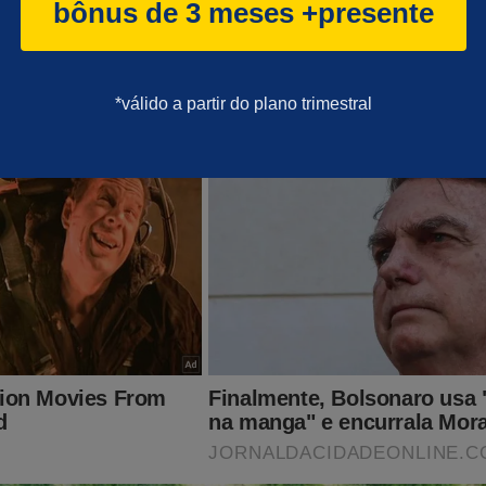
bônus de 3 meses +presente
*válido a partir do plano trimestral
lvão dá "rasteira" monumental na Globo, mas já começa a s
 consequências