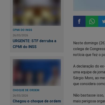
CPMI DO INSS
Compartilhar
Compart
Co
26/03/2026
URGENTE: STF derruba a
Neste domingo (26)
no
no
n
CPMI do INSS
colega de Congress
notícia que fez o p
Facebook
Whatsa
Tw
A declaração do ex-
uma equipe de jorna
Sérgio Moro, ao me
que considera como
CHOQUE DE ORDEM
Não bastasse isso, 
26/03/2026
mais perigosa organ
Chegou o choque de ordem