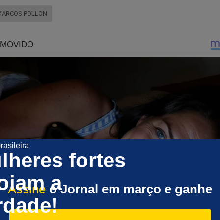
MARCOS POLLON
lheres fortes
oiam a
Assine
o Jornal em março e ganhe
rdade!