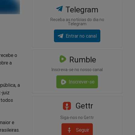
Telegram
Receba as notícias do dia no
Telegram
Entrar no canal
recebe o
Rumble
obre a
Inscreva-se no nosso canal
Inscrever-se
pública, a
-juiz
 todos
Gettr
Siga-nos no Gettr
maior e
Seguir
asileiras.