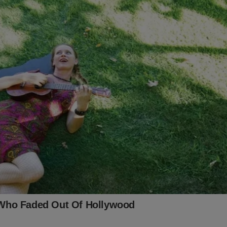
rge documento revelador capaz de destruir o plano malign
istema" e abalar Brasília