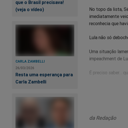
que o Brasil precisava!
No topo da lista, S
(veja o vídeo)
imediatamente veio
reconhecia que havi
Lula não só deboch
Uma situação lamen
impeachment de Lul
CARLA ZAMBELLI
26/03/2026
É preciso saber… q
Resta uma esperança para
Carla Zambelli
Assista no Rumble:
da Redação