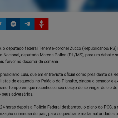
ilhar
mpartilhar
Compartilhar
Compartilhar
Compartilhar
, o deputado federal Tenente-coronel Zucco (Republicanos/RS) 
o
no
no
no
o Nacional, deputado Marcos Pollon (PL/MS), para um debate s
aís ferver no decorrer da semana.
pp
itter
Messenger
Telegram
Gettr
presidiário Lula, que em entrevista oficial como presidente da Re
listas de esquerda, no Palácio do Planalto, xingou o senador e ex
smo tempo em que reconheceu seu desejo de se vingar dele e de
 seus adversários.
24 horas depois a Polícia Federal desbaratou o plano do PCC, a 
ização criminosa do país, para sequestrar e matar autoridades br