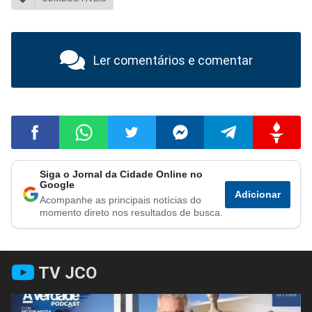
Ler comentários e comentar
Siga o Jornal da Cidade Online no
Compartilhar
Compartilhar
Compartilhar
Compartilhar
Compartilhar
Compart
Google
Adicionar
Acompanhe as principais notícias do
no
no
no
no
no
no
momento direto nos resultados de busca.
Facebook
Whatsapp
Twitter
Messenger
Telegram
Gettr
TV JCO