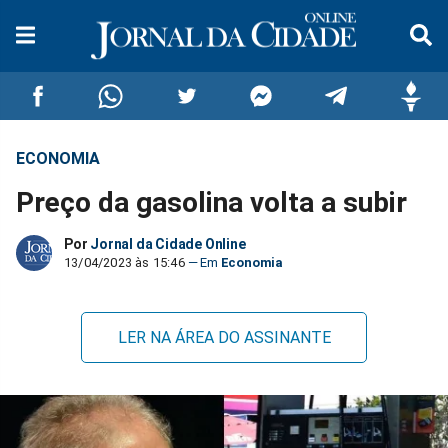
ECONOMIA
Compartilhar
Compartilhar
Compartilhar
Compartilhar
Compartilhar
Compar
Preço da gasolina volta a subir
no
no
no
no
no
no
Por
Jornal da Cidade Online
Facebook
Whatsapp
Twitter
Messenger
Telegram
Gettr
13/04/2023 às 15:46
Economia
LER NA ÁREA DO ASSINANTE