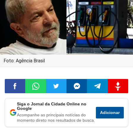
Foto: Agência Brasil
Siga o Jornal da Cidade Online no
Compartilhar
Compartilhar
Compartilhar
Compartilhar
Compartilhar
Compart
Google
Adicionar
Acompanhe as principais notícias do
no
no
no
no
no
no
momento direto nos resultados de busca.