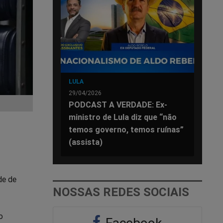
LULA
29/04/2026
PODCAST A VERDADE: Ex-
ministro de Lula diz que “não
temos governo, temos ruínas”
(assista)
de de
NOSSAS REDES SOCIAIS
o
Facebook