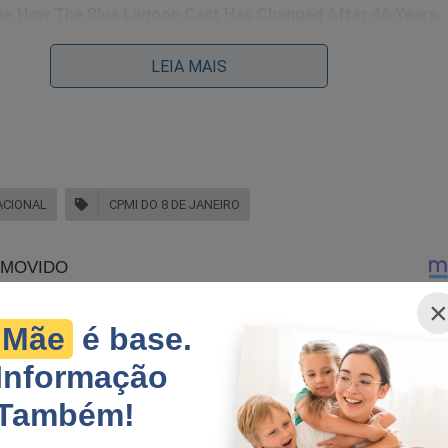
LEIA MAIS
ACIONAL
CPMI DO 8 DE JANEIRO
ajuda! Siga nossa nova página no Facebook:
×
ook.com/jornaldacidadeonline2
Mãe
é base.
ra saída!
Informação
iu o que queria: Calou todas as vozes conservadoras.
Também!