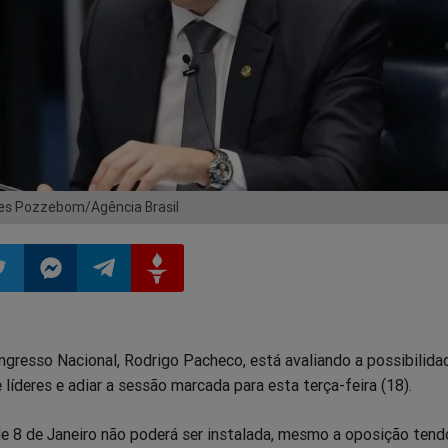
ues Pozzebom/Agência Brasil
ilhar
mpartilhar
Compartilhar
Compartilhar
Compartilhar
ngresso Nacional, Rodrigo Pacheco, está avaliando a possibilida
o
no
no
no
 líderes e adiar a sessão marcada para esta terça-feira (18).
pp
itter
Messenger
Telegram
Gettr
e 8 de Janeiro não poderá ser instalada, mesmo a oposição tend