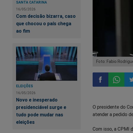
SANTA CATARINA
16/05/2026
Com decisão bizarra, caso
que chocou o país chega
ao fim
Foto: Fabio Rodrig
ELEIÇÕES
16/05/2026
Compartilhar
Compart
Co
Novo e inesperado
O presidente do Co
presidenciável surge e
no
no
n
atender a pedido de
tudo pode mudar nas
eleições
Facebook
Whatsa
Tw
Com isso, a CPMI d