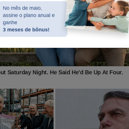
 Nós do Jornal da Cidade Online estamos sobrevivendo com muit
No mês de maio,
assine o plano anual e
ganhe
 o TSE "quebrou as nossas pernas" determinando a "desmonetiz
3 meses de bônus!
estamos sem receber pelo nosso trabalho.
juda para continuar de pé.
penas R$ 11,99 mensais e tenha acesso exclusivo ao conteúdo 
sta A Verdade:
jornaldacidadeonline.com.br/apresentacao
de outra forma? Compre a camiseta "Impeachment Já! no Shopp