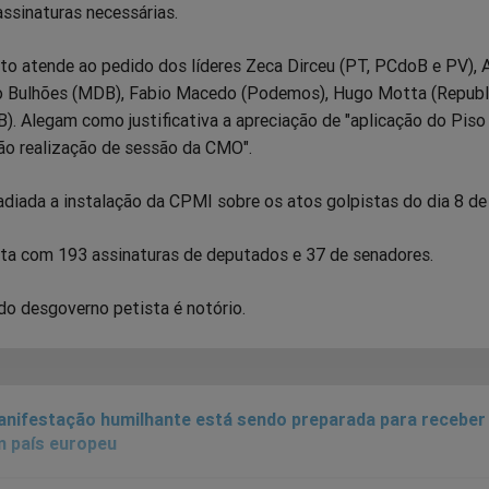
ssinaturas necessárias.
to atende ao pedido dos líderes Zeca Dirceu (PT, PCdoB e PV), 
do Bulhões (MDB), Fabio Macedo (Podemos), Hugo Motta (Republ
B). Alegam como justificativa a apreciação de "aplicação do Piso
o realização de sessão da CMO".
adiada a instalação da CPMI sobre os atos golpistas do dia 8 de 
ta com 193 assinaturas de deputados e 37 de senadores.
o desgoverno petista é notório.
nifestação humilhante está sendo preparada para receber
 país europeu