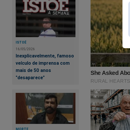
Poucos restaram...
dificuldade.
Em agosto de 2021,
JCO. Desde então, 
ISTOÉ
Precisamos da sua a
16/05/2026
Inexplicavelmente, famoso
Assine o JCO por a
veículo de imprensa com
e chocante da Revi
mais de 50 anos
"desaparece"
https://assinante.
Quer apoiar o JCO 
Conservador:
MORTE