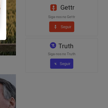
a
Gettr
Siga-nos no Gettr
ação" do
Seguir
Truth
destemido
Siga-nos no Truth
Seguir
ing