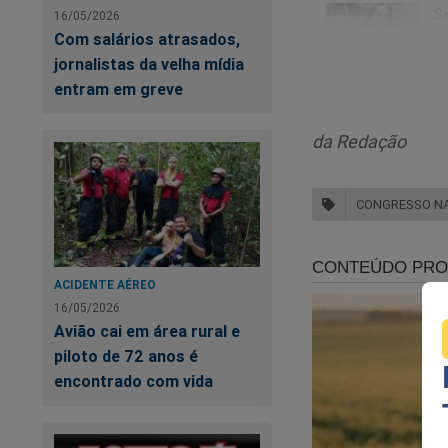
16/05/2026
Com salários atrasados,
jornalistas da velha mídia
entram em greve
da Redação
CONGRESSO N
Precisamos da sua 
ACIDENTE AÉREO
https://www.faceb
16/05/2026
Avião cai em área rural e
piloto de 72 anos é
Não existe mais out
encontrado com vida
O "sistema" consegu