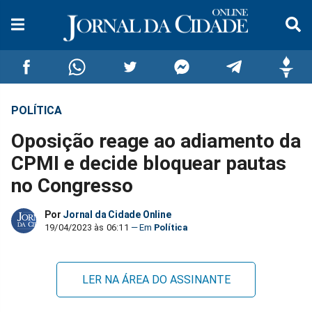
POLÍTICA
Compartilhar
Compartilhar
Compartilhar
Compartilhar
Compartilhar
Compar
Oposição reage ao adiamento da
no
no
no
no
no
no
CPMI e decide bloquear pautas
no Congresso
Facebook
Whatsapp
Twitter
Messenger
Telegram
Gettr
Por
Jornal da Cidade Online
19/04/2023 às 06:11
Política
LER NA ÁREA DO ASSINANTE