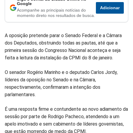
Compartilhar
Compartilhar
Compartilhar
Compartilhar
Compartilhar
Compart
Google
Adicionar
Acompanhe as principais notícias do
no
no
no
no
no
no
momento direto nos resultados de busca.
Facebook
Whatsapp
Twitter
Messenger
Telegram
Gettr
A oposição pretende parar o Senado Federal e a Câmara
dos Deputados, obstruindo todas as pautas, até que a
primeira sessão do Congresso Nacional aconteça e seja
feita a leitura da instalação da CPMI do 8 de janeiro.
O senador Rogério Marinho e o deputado Carlos Jordy,
líderes da oposição no Senado e na Câmara,
respectivamente, confirmaram a intenção dos
parlamentares.
É uma resposta firme e contundente ao novo adiamento da
sessão por parte de Rodrigo Pacheco, atendendo a um
apelo imotivado e sem cabimento de líderes governistas,
que estão morrendo de medo da CPMI.