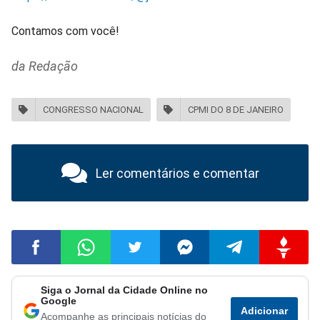
Contamos com você!
da Redação
CONGRESSO NACIONAL
CPMI DO 8 DE JANEIRO
Ler comentários e comentar
Siga o Jornal da Cidade Online no
Compartilhar
Compartilhar
Compartilhar
Compartilhar
Compartilhar
Compart
Google
Adicionar
Acompanhe as principais notícias do