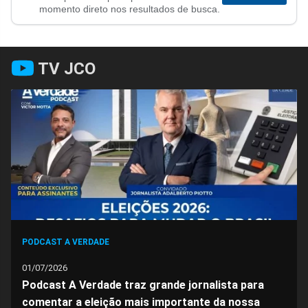
no
no
no
no
no
no
momento direto nos resultados de busca.
Facebook
Whatsapp
Twitter
Messenger
Telegram
Gettr
TV JCO
PODCAST A VERDADE
01/07/2026
Podcast A Verdade traz grande jornalista para
comentar a eleição mais importante da nossa