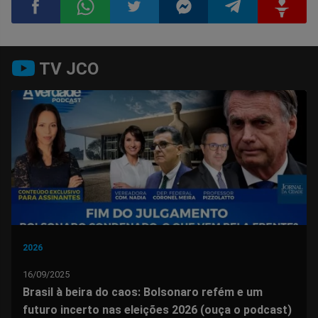
Compartilhar
Compartilhar
Compartilhar
Compartilhar
Compartilhar
Compart
TV JCO
no
no
no
no
no
no
Facebook
Whatsapp
Twitter
Messenger
Telegram
Gettr
2026
16/09/2025
Brasil à beira do caos: Bolsonaro refém e um
futuro incerto nas eleições 2026 (ouça o podcast)