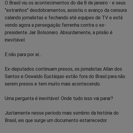
Compartilhar
Compartilhar
Compartilhar
Compartilhar
Compartilhar
Compart
O Brasil viu os acontecimentos do dia 8 de janeiro - e seus
"estranhos" desdobramentos, assistiu o avanço da censura
no
no
no
no
no
no
calando jornalistas e fechando até equipes de TV e está
vendo agora a perseguição ferrenha contra o ex-
Facebook
Whatsapp
Twitter
Messenger
Telegram
Gettr
presidente Jair Bolsonaro. Absurdamente, a prisão é
inevitável.
E não para por aí...
Ex-deputados continuam presos, os jornalistas Allan dos
Santos e Oswaldo Eustáquio estão fora do Brasil para não
serem presos e tem muito mais acontecendo.
Uma pergunta é inevitável: Onde tudo isso vai parar?
Justamente nesse período mais sombrio da história do
Brasil, eis que surge um documento estarrecedor.