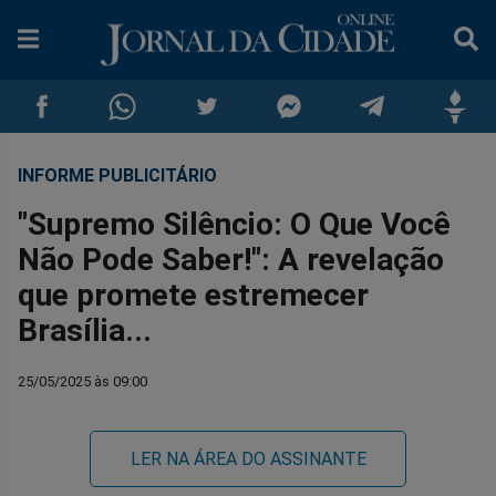
INFORME PUBLICITÁRIO
Compartilhar
Compartilhar
Compartilhar
Compartilhar
Compartilhar
Compar
"Supremo Silêncio: O Que Você
no
no
no
no
no
no
Não Pode Saber!": A revelação
que promete estremecer
Facebook
Whatsapp
Twitter
Messenger
Telegram
Gettr
Brasília...
25/05/2025 às 09:00
LER NA ÁREA DO ASSINANTE