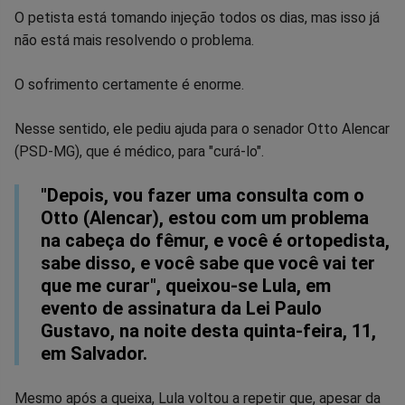
O petista está tomando injeção todos os dias, mas isso já
Facebook
Whatsapp
Twitter
Messenger
Telegram
Gettr
não está mais resolvendo o problema.
O sofrimento certamente é enorme.
Nesse sentido, ele pediu ajuda para o senador Otto Alencar
(PSD-MG), que é médico, para "curá-lo".
"Depois, vou fazer uma consulta com o
Otto (Alencar), estou com um problema
na cabeça do fêmur, e você é ortopedista,
sabe disso, e você sabe que você vai ter
que me curar", queixou-se Lula, em
evento de assinatura da Lei Paulo
Gustavo, na noite desta quinta-feira, 11,
em Salvador.
Mesmo após a queixa, Lula voltou a repetir que, apesar da