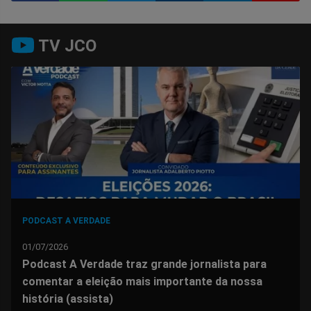
Compartilhar
Compartilhar
Compartilhar
Compartilhar
Compartilhar
Compart
TV JCO
no
no
no
no
no
no
Facebook
Whatsapp
Twitter
Messenger
Telegram
Gettr
PODCAST A VERDADE
01/07/2026
Podcast A Verdade traz grande jornalista para
comentar a eleição mais importante da nossa
história (assista)