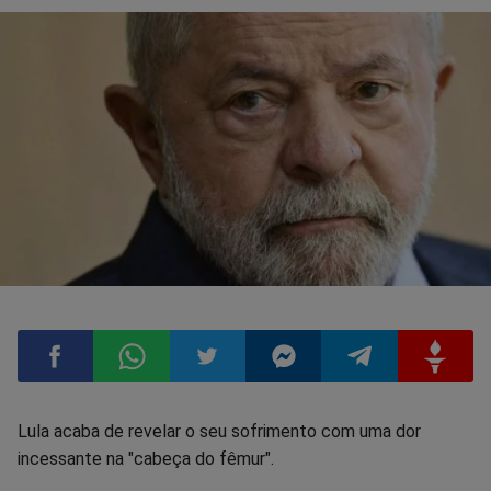
Compartilhar
Compartilhar
Compartilhar
Compartilhar
Compartilhar
Compart
Lula acaba de revelar o seu sofrimento com uma dor
incessante na "cabeça do fêmur".
no
no
no
no
no
no