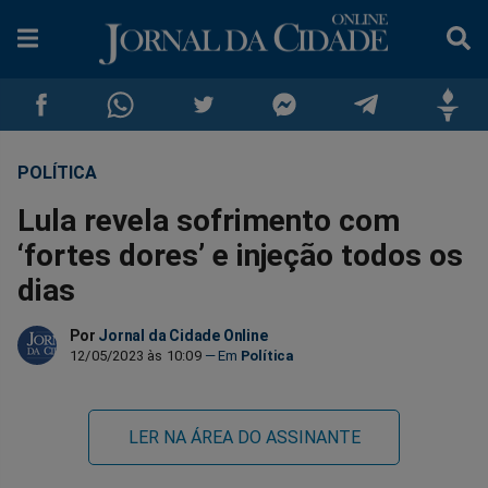
POLÍTICA
Compartilhar
Compartilhar
Compartilhar
Compartilhar
Compartilhar
Compar
Lula revela sofrimento com
no
no
no
no
no
no
‘fortes dores’ e injeção todos os
dias
Facebook
Whatsapp
Twitter
Messenger
Telegram
Gettr
Por
Jornal da Cidade Online
12/05/2023 às 10:09
Política
LER NA ÁREA DO ASSINANTE