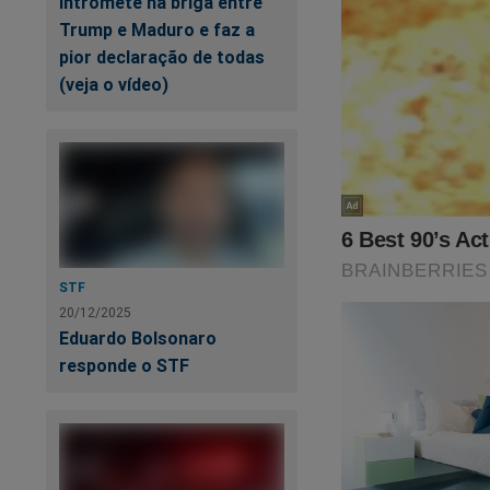
intromete na briga entre
Trump e Maduro e faz a
pior declaração de todas
(veja o vídeo)
En
re
STF
20/12/2025
Eduardo Bolsonaro
responde o STF