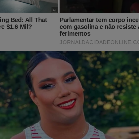
nção: O Jornal da Cidade Online
PRECISA DE SUA AJUDA!
erminou a nossa "desmonetização" e, com isso, “quebrou as nos
uito simples, basta assinar o JCO por apenas R$ 11,99 mensais. 
jornaldacidadeonline.com.br/apresentacao
 conteúdos exclusivos da Revista A Verdade.
poiar o JCO é comprando a camiseta "Impeachment Já!” no nosso
dor: