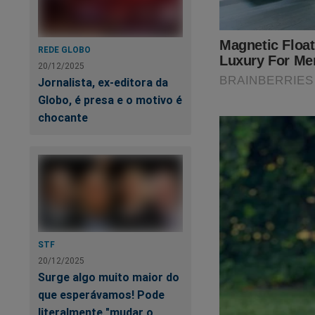
Preste muito a ate
REDE GLOBO
Em 2021, o TSE det
20/12/2025
pernas”.
Jornalista, ex-editora da
Globo, é presa e o motivo é
Para nos ajudar é m
chocante
link abaixo:
https://assinante.
Você terá acesso a
Outra maneira de a
Shopping Conserva
STF
20/12/2025
Surge algo muito maior do
que esperávamos! Pode
literalmente "mudar o