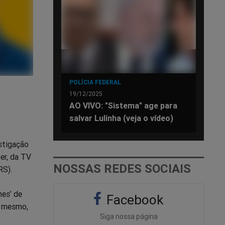
POLÍCIA FEDERAL
19/12/2025
AO VIVO: "Sistema" age para
salvar Lulinha (veja o vídeo)
stigação
er, da TV
NOSSAS REDES SOCIAIS
RS).
es’ de
Facebook
é mesmo,
Siga nossa página