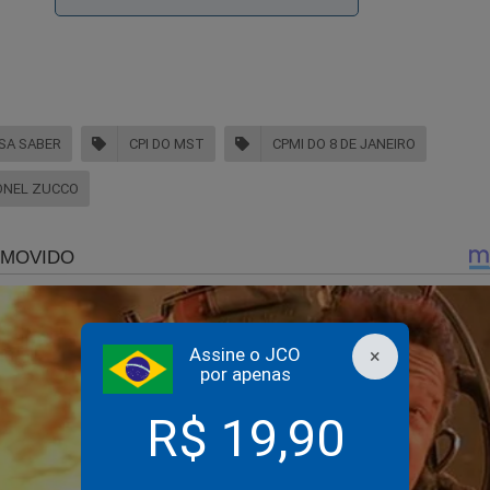
ISA SABER
CPI DO MST
CPMI DO 8 DE JANEIRO
ONEL ZUCCO
Assine o JCO
×
por apenas
R$ 19,90