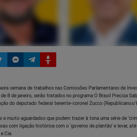
ilhar
mpartilhar
Compartilhar
Compartilhar
Compartilhar
meira semana de trabalhos nas Comissões Parlamentares de Inve
o
no
no
no
e 8 de janeiro, serão tratados no programa O Brasil Precisa Sab
ção do deputado federal tenente-coronel Zucco (Republicanos/
pp
itter
Messenger
Telegram
Gettr
e muito aguardados que podem trazer à tona uma série de ‘crim
as com ligação histórica com o ‘governo de plantão’ e levar, at
e Cia.