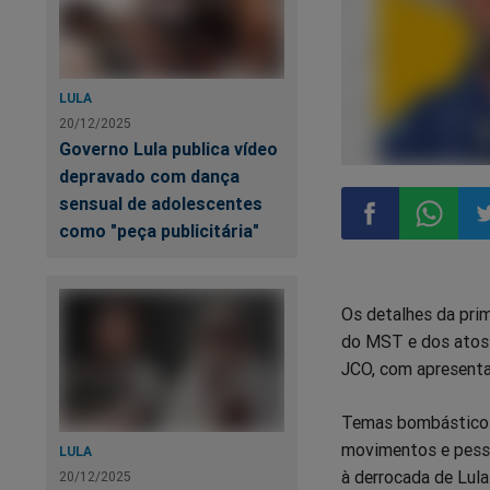
LULA
20/12/2025
Governo Lula publica vídeo
depravado com dança
sensual de adolescentes
como "peça publicitária"
Compartilhar
Compart
Co
Os detalhes da pri
no
no
n
do MST e dos atos d
JCO, com apresenta
Facebook
Whatsa
Tw
Temas bombásticos 
movimentos e pesso
LULA
à derrocada de Lula 
20/12/2025