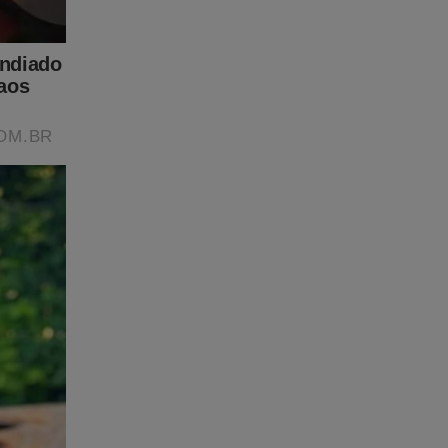
sas
Clique no
 parceiro