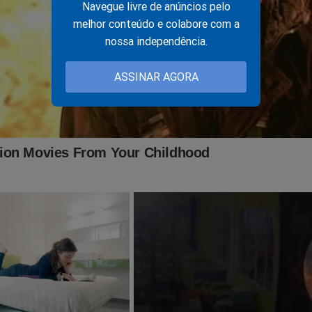
Navegue livre de anúncios pelo
melhor conteúdo e colabore com a
nossa independência.
ASSINAR AGORA
fim, surge um documento que atormenta o “sistema” com 
velações