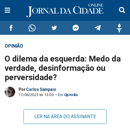
OPINIÃO
Compartilhar
Compartilhar
Compartilhar
Compartilhar
Compartilhar
Compar
O dilema da esquerda: Medo da
no
no
no
no
no
no
verdade, desinformação ou
perversidade?
Facebook
Whatsapp
Twitter
Messenger
Telegram
Gettr
Por
Carlos Sampaio
17/06/2023 às 13:03
Opinião
LER NA ÁREA DO ASSINANTE