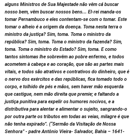
alguns Ministros de Sua Majestade não vêm cá buscar
no
no
no
no
no
no
nosso bem, vêm buscar nossos bens... El-rei manda-os
tomar Pernambuco e eles contentam-se com o tomar. Este
Facebook
Whatsapp
Twitter
Messenger
Telegram
Gettr
tomar o alheio é a origem da doença. Toma nesta terra o
ministro da justiça? Sim, toma. Toma o ministro da
república? Sim, toma. Toma o ministro da fazenda? Sim,
toma. Toma o ministro do Estado? Sim, toma. E como
tantos sintomas lhe sobrevêm ao pobre enfermo, e todos
acometem à cabeça e ao coração, que são as partes mais
vitais, e todos são atrativos e contrativos do dinheiro, que é
o nervo dos exércitos e das repúblicas, fica tomado todo o
corpo, e tolhido de pés e mãos, sem haver mão esquerda
que castigue, nem mão direita que premie; e faltando a
justiça punitiva para expelir os humores nocivos, e a
distributiva para alentar e alimentar o sujeito, sangrando-o
por outra parte os tributos em todas as veias, milagre é que
não tenha expirado”. (“Sermão da Visitação de Nossa
Senhora” - padre Antônio Vieira- Salvador, Bahia – 1641-