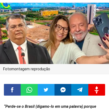
Fotomontagem reprodução
Compartilhar
Compartilhar
Compartilhar
Compartilhar
Compartilhar
Compart
“Perde-se o Brasil (digamo-lo em uma palavra) porque