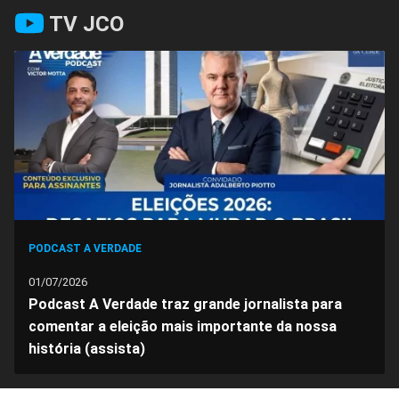
Compartilhar
Compartilhar
Compartilhar
Compartilhar
Compartilhar
Compart
TV JCO
no
no
no
no
no
no
Facebook
Whatsapp
Twitter
Messenger
Telegram
Gettr
PODCAST A VERDADE
01/07/2026
Podcast A Verdade traz grande jornalista para
comentar a eleição mais importante da nossa
história (assista)