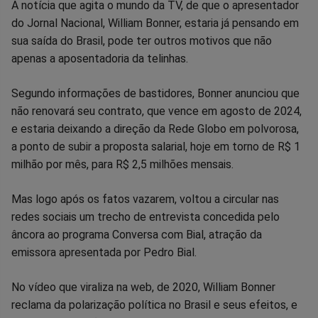
Compartilhar
Compartilhar
Compartilhar
Compartilhar
Compartilhar
Compart
A notícia que agita o mundo da TV, de que o apresentador
do Jornal Nacional, William Bonner, estaria já pensando em
no
no
no
no
no
no
sua saída do Brasil, pode ter outros motivos que não
apenas a aposentadoria da telinhas.
Facebook
Whatsapp
Twitter
Messenger
Telegram
Gettr
Segundo informações de bastidores, Bonner anunciou que
não renovará seu contrato, que vence em agosto de 2024,
e estaria deixando a direção da Rede Globo em polvorosa,
a ponto de subir a proposta salarial, hoje em torno de R$ 1
milhão por mês, para R$ 2,5 milhões mensais.
Mas logo após os fatos vazarem, voltou a circular nas
redes sociais um trecho de entrevista concedida pelo
âncora ao programa Conversa com Bial, atração da
emissora apresentada por Pedro Bial.
No vídeo que viraliza na web, de 2020, William Bonner
reclama da polarização política no Brasil e seus efeitos, e