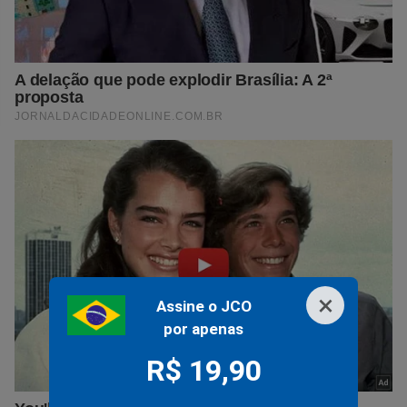
×
Assine o JCO
por apenas
R$ 19,90