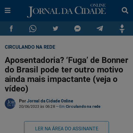
CIRCULANDO NA REDE
Compartilhar
Compartilhar
Compartilhar
Compartilhar
Compartilhar
Compar
Aposentadoria? ‘Fuga’ de Bonner
no
no
no
no
no
no
do Brasil pode ter outro motivo
ainda mais impactante (veja o
Facebook
Whatsapp
Twitter
Messenger
Telegram
Gettr
vídeo)
Por
Jornal da Cidade Online
20/06/2023 às 06:28
Circulando na rede
LER NA ÁREA DO ASSINANTE