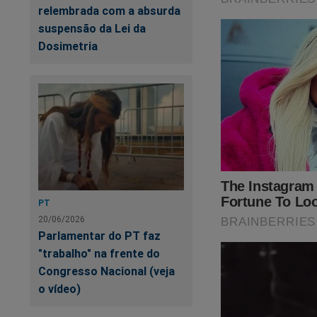
São descritas todas
relembrada com a absurda
poder, os aconteci
suspensão da Lei da
'tramoias' da esque
Dosimetria
Eleição, prisões, mí
Obviamente, esse li
disposição do povo b
Não perca tempo. Ca
https://www.conte
PT
cena-do-crime
20/06/2026
Parlamentar do PT faz
Acredite! Vale a pe
"trabalho" na frente do
Congresso Nacional (veja
o vídeo)