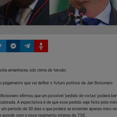
ilhar
mpartilhar
Compartilhar
Compartilhar
Compartilhar
sília amanheceu sob clima de tensão.
o
no
no
no
julgamento que vai definir o futuro político de Jair Bolsonaro.
pp
itter
Messenger
Telegram
Gettr
Bolsonaro afirmou que um possível ‘pedido de vistas’ poderá ben
alorada. A expectativa é de que esse pedido seja feito pelo min
 um período de 30 dias e que poderá se estender apenas mais u
de acordo com o novo regimento interno do TSE.