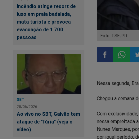
Incêndio atinge resort de
luxo em praia badalada,
mata turista e provoca
evacuação de 1.700
Foto: TSE; PR
pessoas
Compartilhar
Compart
Co
Nessa segunda, Bra
no
no
n
Chegou a semana do 
Facebook
Whatsa
Tw
SBT
20/06/2026
Com exclusividade, 
Ao vivo no SBT, Galvão tem
nessa empreitada ac
ataque de "fúria" (veja o
Nunes Marques, por
vídeo)
por igual período, 