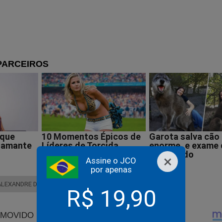
×
Assine o JCO
por apenas
ALEXANDRE DE MORAES
JAIR BOLSONARO
R$ 19,90