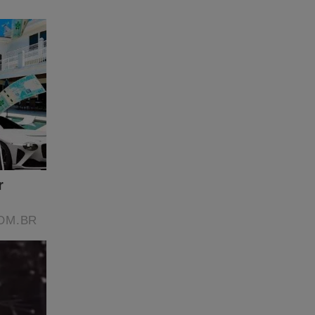
olta ao
odas as
o livro.
ta-a-