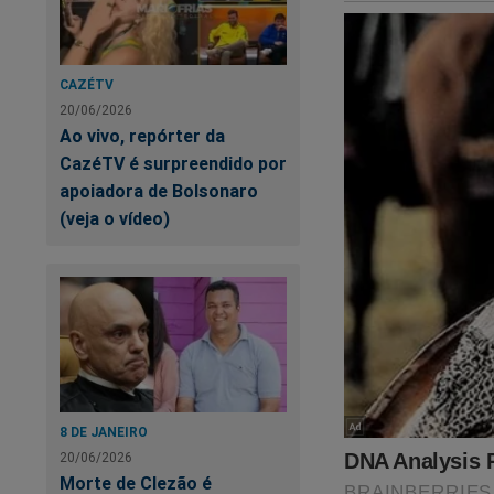
CAZÉTV
20/06/2026
Ao vivo, repórter da
CazéTV é surpreendido por
apoiadora de Bolsonaro
(veja o vídeo)
O livro, que na ve
8 DE JANEIRO
histórico devido ao
20/06/2026
Morte de Clezão é