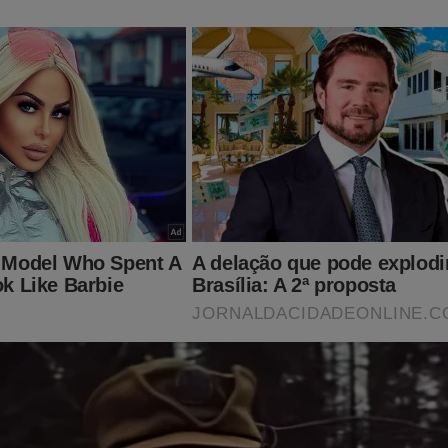
 as manobras do "sistema" para trazer o ex-presidiário Lula de v
mentos que desencadearam na perseguição contra Bolsonaro e t
rda.
dia, censura, perseguição, manipulação e muito mais... Está tudo n
vro está na "mira" da censura e não se sabe até quando estará a
rasileiro...
so tenha interesse, clique no link abaixo para adquirir essa obra:
udoconservador.com.br/products/o-fantasma-do-alvorada-a-vol
na o investimento.