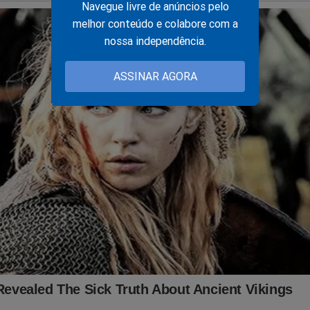
Navegue livre de anúncios pelo
melhor conteúdo e colabore com a
nossa independência.
ASSINAR AGORA
rdade é praticamente um "documento", já se transformou em um ar
 seu corajoso conteúdo.