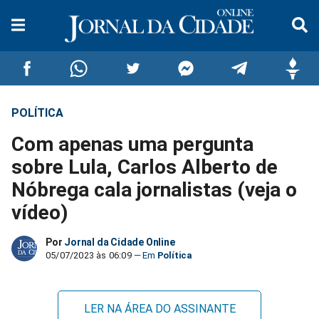
POLÍTICA
Compartilhar
Compartilhar
Compartilhar
Compartilhar
Compartilhar
Compar
Com apenas uma pergunta
no
no
no
no
no
no
sobre Lula, Carlos Alberto de
Nóbrega cala jornalistas (veja o
Facebook
Whatsapp
Twitter
Messenger
Telegram
Gettr
vídeo)
Por
Jornal da Cidade Online
05/07/2023 às 06:09
Política
LER NA ÁREA DO ASSINANTE