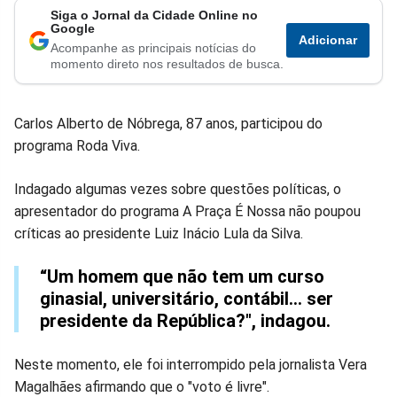
Siga o Jornal da Cidade Online no
Compartilhar
Compartilhar
Compartilhar
Compartilhar
Compartilhar
Compart
Google
Adicionar
Acompanhe as principais notícias do
no
no
no
no
no
no
momento direto nos resultados de busca.
Facebook
Whatsapp
Twitter
Messenger
Telegram
Gettr
Carlos Alberto de Nóbrega, 87 anos, participou do
programa Roda Viva.
Indagado algumas vezes sobre questões políticas, o
apresentador do programa A Praça É Nossa não poupou
críticas ao presidente Luiz Inácio Lula da Silva.
“Um homem que não tem um curso
ginasial, universitário, contábil… ser
presidente da República?", indagou.
Neste momento, ele foi interrompido pela jornalista Vera
Magalhães afirmando que o "voto é livre".