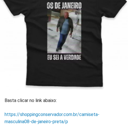
Basta clicar no link abaixo:
https://shoppingconservador.com.br/camiseta-
masculina08-de-janeiro-preta/p