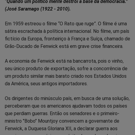
Compartilhar
Compartilhar
Compartilhar
Compartilhar
Compartilhar
Compart
“Quando um político mente destrói a base da democracia.”
(José Saramago (1922 - 2010).
no
no
no
no
no
no
Em 1959 estreou o filme “O Rato que ruge”. O filme é uma
Facebook
Whatsapp
Twitter
Messenger
Telegram
Gettr
sátira escrachada à política internacional. No filme, um país
fictício da Europa, fronteiriço à França e Suíça, chamado de
Grão-Ducado de Fenwick está em grave crise financeira.
A economia de Fenwick está na bancarrota, pois o vinho,
seu único produto de exportação, sofre a concorrência de
um produto similar mais barato criado nos Estados Unidos
da América, seus antigos importadores.
Os dirigentes do minúsculo país, em busca de uma solução,
perceberam que os americanos ajudavam todos os países
que perdiam guerras. Então os senadores e o primeiro-
ministro "Bobo" Mountjoy convencem a governante de
Fenwick, a Duquesa Gloriana XII, a declarar guerra aos