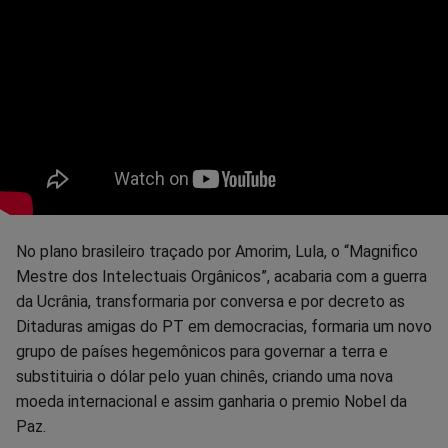
No plano brasileiro traçado por Amorim, Lula, o “Magnifico
Mestre dos Intelectuais Orgânicos”, acabaria com a guerra
da Ucrânia, transformaria por conversa e por decreto as
Ditaduras amigas do PT em democracias, formaria um novo
grupo de países hegemônicos para governar a terra e
substituiria o dólar pelo yuan chinês, criando uma nova
moeda internacional e assim ganharia o premio Nobel da
Paz.