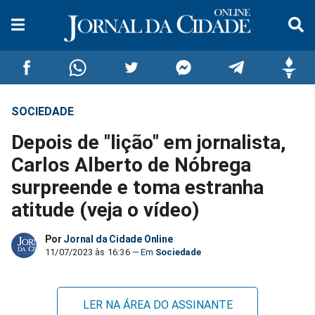
SOCIEDADE
Compartilhar
Compartilhar
Compartilhar
Compartilhar
Compartilhar
Compar
Depois de "lição" em jornalista,
no
no
no
no
no
no
Carlos Alberto de Nóbrega
surpreende e toma estranha
Facebook
Whatsapp
Twitter
Messenger
Telegram
Gettr
atitude (veja o vídeo)
Por
Jornal da Cidade Online
11/07/2023 às 16:36
Sociedade
LER NA ÁREA DO ASSINANTE