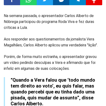
Compartilhar
Compartilhar
Compartilhar
Compartilhar
Compartilhar
Compart
Na semana passada, o apresentador Carlos Alberto de
Nóbrega participou do programa Roda Viva e fez duras
no
no
no
no
no
no
críticas a Lula.
Facebook
Whatsapp
Twitter
Messenger
Telegram
Gettr
Aos responder aos questionamentos da jornalista Vera
Magalhães, Carlos Alberto aplicou uma verdadeira "lição".
Porém, de forma muito estranha, o apresentador gravou
um vídeo pedindo desculpas a Vera e afirmando que foi
infeliz em algumas de suas colocações.
“Quando a Vera falou que ‘todo mundo
tem direito ao voto’, eu quis falar, mas
quando percebi que eu tinha dado uma
pisada, quis mudar de assunto”, disse
Carlos Alberto.