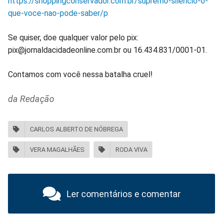
https://shoppingconservador.com.br/supremo-silencio-o-
que-voce-nao-pode-saber/p
Se quiser, doe qualquer valor pelo pix:
pix@jornaldacidadeonline.com.br ou 16.434.831/0001-01.
Contamos com você nessa batalha cruel!
da Redação
CARLOS ALBERTO DE NÓBREGA
VERA MAGALHÃES
RODA VIVA
Ler comentários e comentar