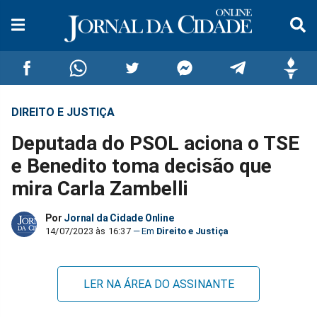
DIREITO E JUSTIÇA
Compartilhar
Compartilhar
Compartilhar
Compartilhar
Compartilhar
Compar
Deputada do PSOL aciona o TSE
no
no
no
no
no
no
e Benedito toma decisão que
mira Carla Zambelli
Facebook
Whatsapp
Twitter
Messenger
Telegram
Gettr
Por
Jornal da Cidade Online
14/07/2023 às 16:37
Direito e Justiça
LER NA ÁREA DO ASSINANTE