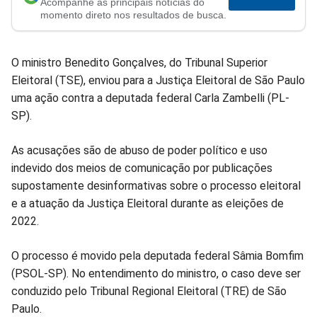
Acompanhe as principais notícias do
no
no
no
no
no
no
momento direto nos resultados de busca.
Facebook
Whatsapp
Twitter
Messenger
Telegram
Gettr
O ministro Benedito Gonçalves, do Tribunal Superior
Eleitoral (TSE), enviou para a Justiça Eleitoral de São Paulo
uma ação contra a deputada federal Carla Zambelli (PL-
SP).
As acusações são de abuso de poder político e uso
indevido dos meios de comunicação por publicações
supostamente desinformativas sobre o processo eleitoral
e a atuação da Justiça Eleitoral durante as eleições de
2022.
O processo é movido pela deputada federal Sâmia Bomfim
(PSOL-SP). No entendimento do ministro, o caso deve ser
conduzido pelo Tribunal Regional Eleitoral (TRE) de São
Paulo.