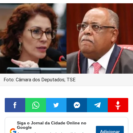
Foto: Câmara dos Deputados; TSE
Siga o Jornal da Cidade Online no
Compartilhar
Compartilhar
Compartilhar
Compartilhar
Compartilhar
Compart
Google
Adicionar