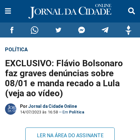
POLÍTICA
Compartilhar
Compartilhar
Compartilhar
Compartilhar
Compartilhar
Compar
EXCLUSIVO: Flávio Bolsonaro
no
no
no
no
no
no
faz graves denúncias sobre
08/01 e manda recado a Lula
Facebook
Whatsapp
Twitter
Messenger
Telegram
Gettr
(veja ao vídeo)
Por
Jornal da Cidade Online
14/07/2023 às 16:58
Política
LER NA ÁREA DO ASSINANTE