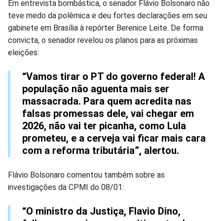
Compartilhar
Compartilhar
Compartilhar
Compartilhar
Compartilhar
Compart
Em entrevista bombástica, o senador Flávio Bolsonaro não
teve medo da polêmica e deu fortes declarações em seu
no
no
no
no
no
no
gabinete em Brasília à repórter Berenice Leite. De forma
convicta, o senador revelou os planos para as próximas
Facebook
Whatsapp
Twitter
Messenger
Telegram
Gettr
eleições:
“Vamos tirar o PT do governo federal! A
população não aguenta mais ser
massacrada. Para quem acredita nas
falsas promessas dele, vai chegar em
2026, não vai ter picanha, como Lula
prometeu, e a cerveja vai ficar mais cara
com a reforma tributária”, alertou.
Flávio Bolsonaro comentou também sobre as
investigações da CPMI do 08/01:
“O ministro da Justiça, Flavio Dino,