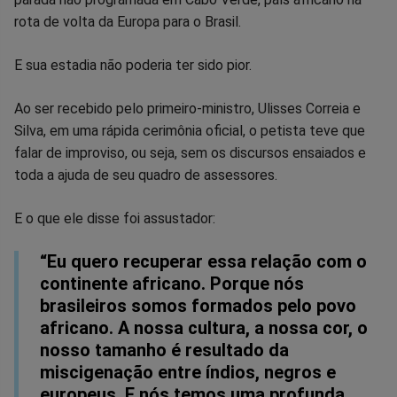
no
no
no
no
no
no
rota de volta da Europa para o Brasil.
Facebook
Whatsapp
Twitter
Messenger
Telegram
Gettr
E sua estadia não poderia ter sido pior.
Ao ser recebido pelo primeiro-ministro, Ulisses Correia e
Silva, em uma rápida cerimônia oficial, o petista teve que
falar de improviso, ou seja, sem os discursos ensaiados e
toda a ajuda de seu quadro de assessores.
E o que ele disse foi assustador:
“Eu quero recuperar essa relação com o
continente africano. Porque nós
brasileiros somos formados pelo povo
africano. A nossa cultura, a nossa cor, o
nosso tamanho é resultado da
miscigenação entre índios, negros e
europeus. E nós temos uma profunda