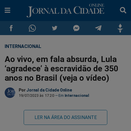
INTERNACIONAL
Compartilhar
Compartilhar
Compartilhar
Compartilhar
Compartilhar
Compar
Ao vivo, em fala absurda, Lula
no
no
no
no
no
no
‘agradece’ à escravidão de 350
anos no Brasil (veja o vídeo)
Facebook
Whatsapp
Twitter
Messenger
Telegram
Gettr
Por
Jornal da Cidade Online
19/07/2023 às 17:20
Internacional
LER NA ÁREA DO ASSINANTE