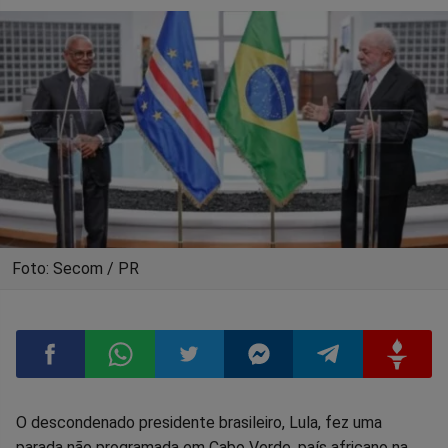
Foto: Secom / PR
Compartilhar
Compartilhar
Compartilhar
Compartilhar
Compartilhar
Compart
O descondenado presidente brasileiro, Lula, fez uma
parada não programada em Cabo Verde, país africano na