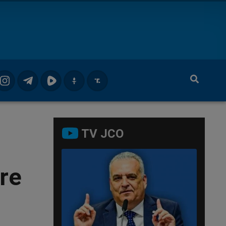
TV JCO
re