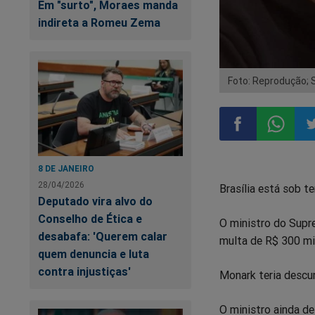
Em "surto", Moraes manda
indireta a Romeu Zema
Foto: Reprodução; 
Compartilhar
Compart
Co
8 DE JANEIRO
28/04/2026
Brasília está sob te
no
no
n
Deputado vira alvo do
Conselho de Ética e
O ministro do Supr
Facebook
Whatsa
Tw
desabafa: 'Querem calar
multa de R$ 300 mi
quem denuncia e luta
contra injustiças'
Monark teria descum
O ministro ainda de