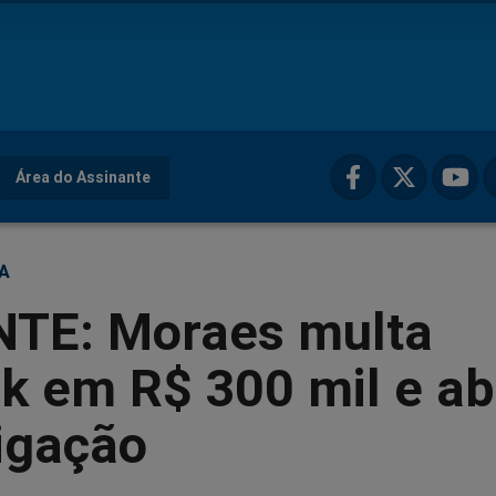
Área do Assinante
ÇA
TE: Moraes multa
k em R$ 300 mil e ab
igação