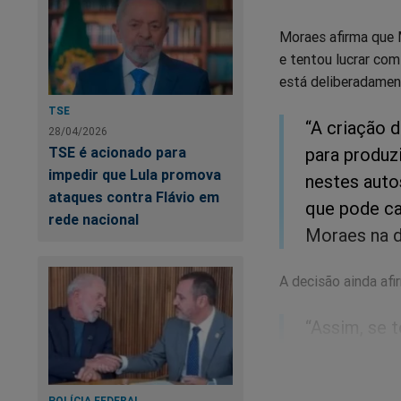
Moraes afirma que 
e tentou lucrar com
está deliberadamen
TSE
“A criação d
28/04/2026
TSE é acionado para
para produzi
impedir que Lula promova
nestes autos
ataques contra Flávio em
que pode car
rede nacional
Moraes na d
A decisão ainda afi
“Assim, se 
propagação 
ordem e inc
POLÍCIA FEDERAL