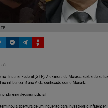
STF
ilhar
mpartilhar
Compartilhar
Compartilhar
Compartilhar
nsão...
o
no
no
no
emo Tribunal Federal (STF), Alexandre de Moraes, acaba de aplic
pp
itter
Messenger
Telegram
Gettr
l ao influencer Bruno Aiub, conhecido como Monark.
prido uma decisão judicial.
terminou a abertura de um inquérito para investigar o influencer.