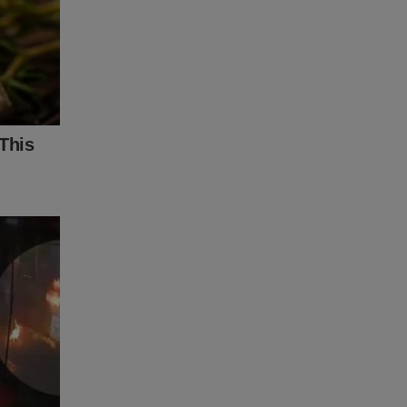
o JCO você
 JCO na
o soldado
dade.