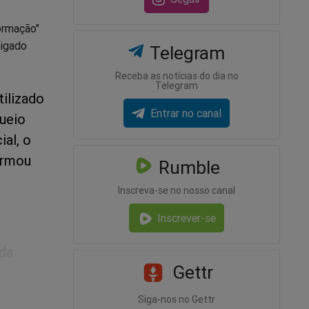
ormação"
tigado
Telegram
Receba as notícias do dia no
Telegram
tilizado
Entrar no canal
queio
ial, o
firmou
Rumble
Inscreva-se no nosso canal
Inscrever-se
 da
Gettr
da
Siga-nos no Gettr