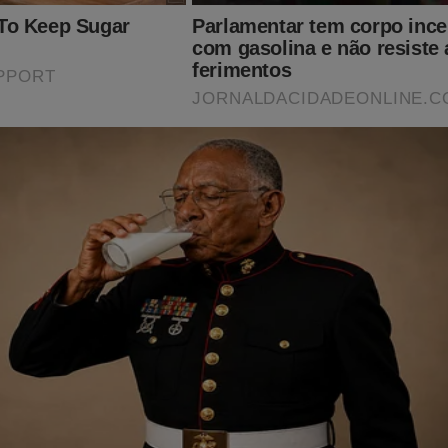
jornaldacidadeonline.com.br/apresentacao
poiar o JCO é comprando o livro
"O Fantasma do Alvorada - A V
e revela assuntos proibidos sobre o "sistema" que domina Brasíli
 nosso parceiro Shopping Conservador: