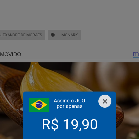
, através de novo bloqueio de contas em suas red
 objetivo de interromper a lesão ou ameaça a direi
o bloqueio imediato do valor correspondente à multa e dos nov
 pelo influencer em diversas plataformas.
ALEXANDRE DE MORAES
MONARK
o pelo crime de desobediência a decisão judicial sobre perda ou
ante da absurda perseguição a Bolsonaro, conteúdo revela
posto e promete atormentar o “sistema”
×
Assine o JCO
por apenas
R$ 19,90