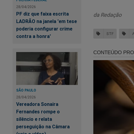
democrática
28/04/2026
sociais, com
PF diz que faixa escrita
da Redação
LADRÃO na janela 'em tese
Moraes determinou 
poderia configurar crime
e perfis utilizados
STF
contra a honra'
Ele será investigad
de direito.
Di
SÃO PAULO
ex
28/04/2026
Vereadora Sonaira
Fernandes rompe o
silêncio e relata
perseguição na Câmara