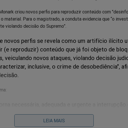
Monark criou novos perfis para reproduzir conteúdo com "desinf
 o material. Para o magistrado, a conduta evidencia que “o inves
te violando decisão do Supremo”.
e novos perfis se revela como um artifício ilícito u
r (e reproduzir) conteúdo que já foi objeto de blo
, veiculando novos ataques, violando decisão judic
acterizar, inclusive, o crime de desobediência", a
ecisão.
rma:
torna necessária, adequada e urgente a interrupção
dos discursos com conteúdo de ódio, subversão 
LEIA MAIS
entivo à quebra da normalidade institucional e