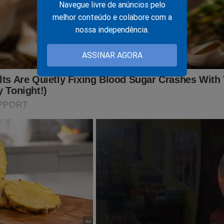
Navegue livre de anúncios pelo
melhor conteúdo e colabore com a
nossa independência.
ASSINAR AGORA
tante: Você acha que o Jornal da Cidade Online está com muita
sim”, com certeza você ainda não é nosso assinante. Assinando 
eber todo o nosso conteúdo sem nenhuma publicidade.
 possibilidade de uma leitura mais aprazível e estará apoiando o
mascarar a velha mídia.
opções para você! Com apenas R$ 11,99 mensais você será noss
censura e terá acesso aos conteúdos exclusivos da Revista A Ver
o: