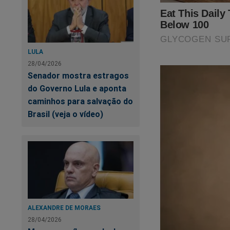
https://assinante.
Outra maneira de a
LULA
Cena do Crime"
qu
28/04/2026
está disponível no
Senador mostra estragos
do Governo Lula e aponta
caminhos para salvação do
Brasil (veja o vídeo)
ALEXANDRE DE MORAES
28/04/2026