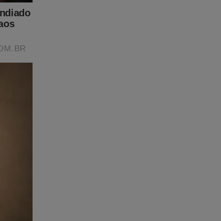
olta à
a. Ele