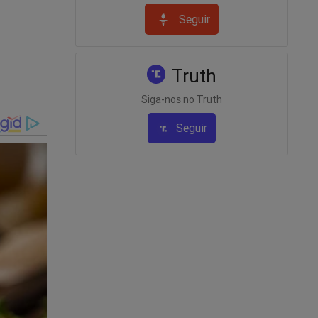
es
Seguir
to.”
os canais
Truth
Siga-nos no Truth
 suspensão
Seguir
dor é