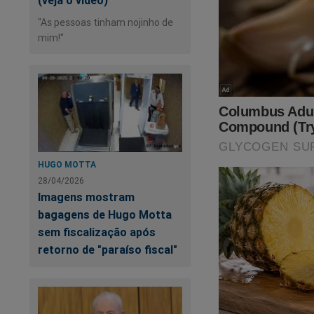
(veja o vídeo)
"As pessoas tinham nojinho de
mim!"
Uma pergunta impor
publicidade?
Se a resposta foi “
HUGO MOTTA
tem a opção de rec
28/04/2026
Imagens mostram
E assim você terá a
bagagens de Hugo Motta
nossa luta para des
sem fiscalização após
retorno de "paraíso fiscal"
Temos excelentes 
na guerra contra a 
Clique no link abaix