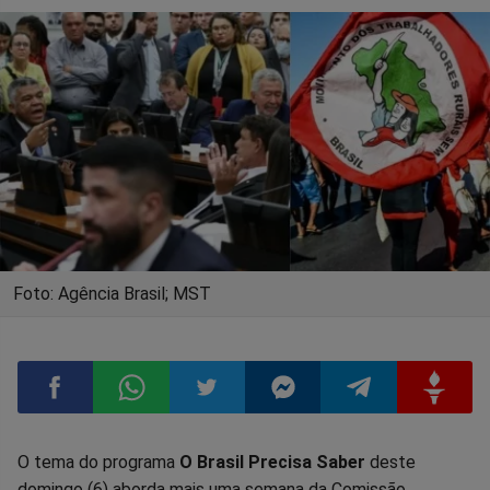
Foto: Agência Brasil; MST
Compartilhar
Compartilhar
Compartilhar
Compartilhar
Compartilhar
Compart
O tema do programa
O Brasil Precisa Saber
deste
domingo (6) aborda mais uma semana da Comissão