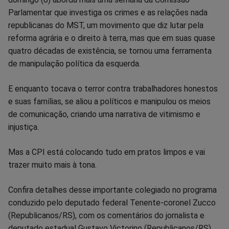
no
no
no
no
no
no
Parlamentar que investiga os crimes e as relações nada
republicanas do MST, um movimento que diz lutar pela
Facebook
Whatsapp
Twitter
Messenger
Telegram
Gettr
reforma agrária e o direito à terra, mas que em suas quase
quatro décadas de existência, se tornou uma ferramenta
de manipulação política da esquerda.
E enquanto tocava o terror contra trabalhadores honestos
e suas famílias, se aliou a políticos e manipulou os meios
de comunicação, criando uma narrativa de vitimismo e
injustiça.
Mas a CPI está colocando tudo em pratos limpos e vai
trazer muito mais à tona.
Confira detalhes desse importante colegiado no programa
conduzido pelo deputado federal Tenente-coronel Zucco
(Republicanos/RS), com os comentários do jornalista e
deputado estadual Gustavo Victorino (Republicanos/RS).