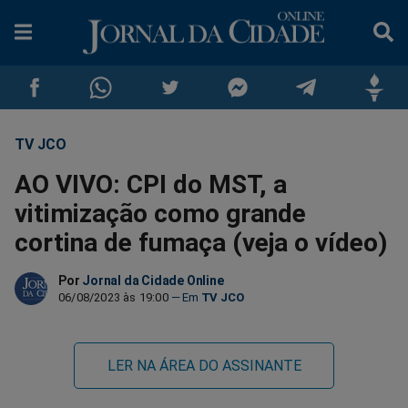
TV JCO
Compartilhar
Compartilhar
Compartilhar
Compartilhar
Compartilhar
Compar
AO VIVO: CPI do MST, a
no
no
no
no
no
no
vitimização como grande
cortina de fumaça (veja o vídeo)
Facebook
Whatsapp
Twitter
Messenger
Telegram
Gettr
Por
Jornal da Cidade Online
06/08/2023 às 19:00
TV JCO
LER NA ÁREA DO ASSINANTE