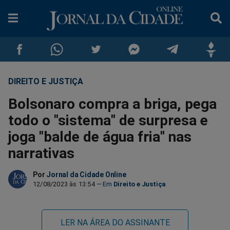
DIREITO E JUSTIÇA
Compartilhar
Compartilhar
Compartilhar
Compartilhar
Compartilhar
Compar
Bolsonaro compra a briga, pega
no
no
no
no
no
no
todo o "sistema" de surpresa e
joga "balde de água fria" nas
Facebook
Whatsapp
Twitter
Messenger
Telegram
Gettr
narrativas
Por
Jornal da Cidade Online
12/08/2023 às 13:54
Direito e Justiça
LER NA ÁREA DO ASSINANTE