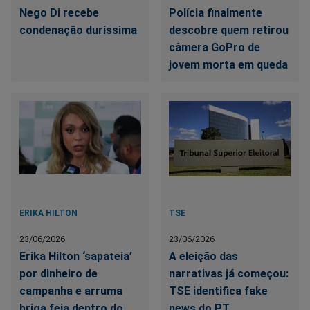
Nego Di recebe
Polícia finalmente
condenação duríssima
descobre quem retirou
câmera GoPro de
jovem morta em queda
ERIKA HILTON
TSE
23/06/2026
23/06/2026
Erika Hilton ‘sapateia’
A eleição das
por dinheiro de
narrativas já começou:
campanha e arruma
TSE identifica fake
briga feia dentro do
news do PT