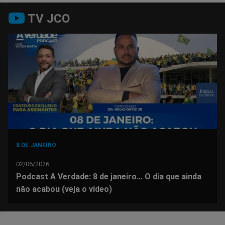
Compartilhar
Compartilhar
Compartilhar
Compartilhar
Compartilhar
Compart
TV JCO
no
no
no
no
no
no
Facebook
Whatsapp
Twitter
Messenger
Telegram
Gettr
8 DE JANEIRO
02/06/2026
Podcast A Verdade: 8 de janeiro... O dia que ainda
não acabou (veja o vídeo)