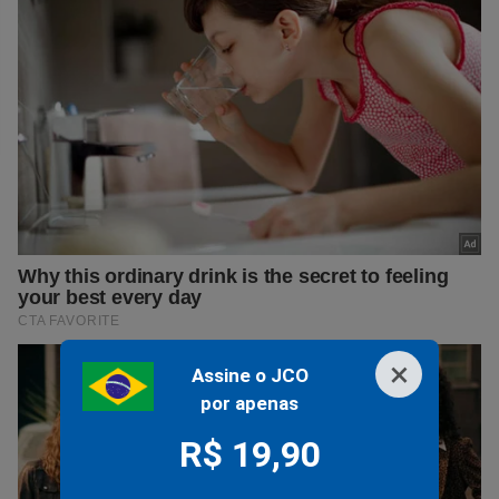
×
Assine o JCO
por apenas
R$ 19,90