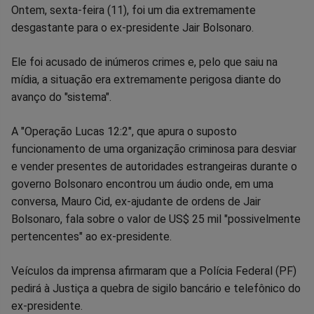
Compartilhar
Compartilhar
Compartilhar
Compartilhar
Compartilhar
Compart
Ontem, sexta-feira (11), foi um dia extremamente
desgastante para o ex-presidente Jair Bolsonaro.
no
no
no
no
no
no
Ele foi acusado de inúmeros crimes e, pelo que saiu na
Facebook
Whatsapp
Twitter
Messenger
Telegram
Gettr
mídia, a situação era extremamente perigosa diante do
avanço do "sistema".
A "Operação Lucas 12:2", que apura o suposto
funcionamento de uma organização criminosa para desviar
e vender presentes de autoridades estrangeiras durante o
governo Bolsonaro encontrou um áudio onde, em uma
conversa, Mauro Cid, ex-ajudante de ordens de Jair
Bolsonaro, fala sobre o valor de US$ 25 mil "possivelmente
pertencentes" ao ex-presidente.
Veículos da imprensa afirmaram que a Polícia Federal (PF)
pedirá à Justiça a quebra de sigilo bancário e telefônico do
ex-presidente.